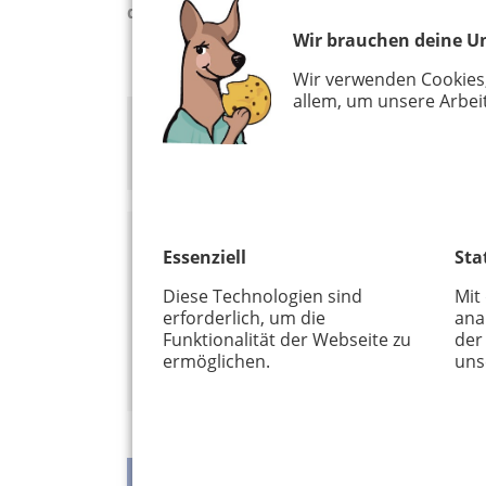
das Naturfreundehaus Hardt in Bergisch
Wir brauchen deine Un
Wir verwenden Cookies
allem, um unsere Arbeit
Hier wartet ein Video auf Dich. Bitte bestä
Drittanbieter-Inhalten zu ermöglichen.
Essenziell
Sta
Info:
Diese Technologien sind
Mit
erforderlich, um die
ana
Naturfreundehaus Hardt
Funktionalität der Webseite zu
der
Hardt 44
ermöglichen.
uns
51429 Bergisch Gladbach