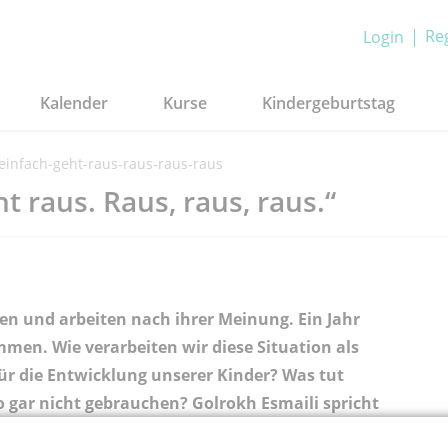
Reg
Login
Kalender
Kurse
Kindergeburtstag
-einfach-geht-raus-raus-raus-raus
ht raus. Raus, raus, raus.“
en und arbeiten nach ihrer Meinung. Ein Jahr
men. Wie verarbeiten wir diese Situation als
ür die Entwicklung unserer Kinder? Was tut
o gar nicht gebrauchen? Golrokh Esmaili spricht
n Stapf. Gemeinsam mit seiner Frau Tina leitet er