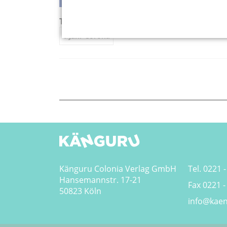
teilen
teilen
twittern
weiterleiten
Tags:
1 Jahr Corona
Känguru Colonia Verlag GmbH
Tel. 0221 -
Hansemannstr. 17-21
Fax 0221 -
50823 Köln
info@kaen