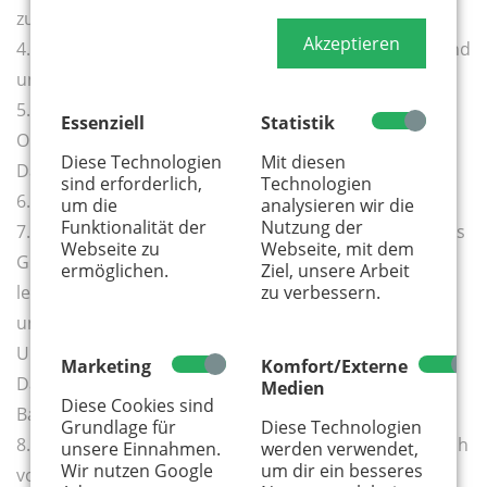
zubereiten und heiß in eine Schüssel umfüllen.
Akzeptieren
4. Die Schokolade über dem Wasserbad schmelzen und
unter den noch warmen Pudding rühren.
5. Den Pudding mit Frischhaltefolie direkt auf der
Essenziell
Statistik
Oberfläche abdecken, sodass sich keine Haut bildet.
Diese Technologien
Mit diesen
Das Ganze abkühlen lassen.
sind erforderlich,
Technologien
6. Die Förmchen mit Butter einfetten.
um die
analysieren wir die
Funktionalität der
Nutzung der
7. Den Mürbeteig ausrollen, kleine Kreise mithilfe eines
Webseite zu
Webseite, mit dem
Glases ausstechen und in die kleinen Tarteformen
ermöglichen.
Ziel, unsere Arbeit
zu verbessern.
legen. Mit einer Gabel einige Male einstechen
und im vorgeheizten Backofen bei 180°C Ober- und
Unterhitze ca. 15–20 Minuten backen.
Marketing
Komfort/Externe
Danach gut auskühlen lassen und die kleinen
Medien
Diese Cookies sind
Backwerke vorsichtig aus ihren Formen nehmen.
Grundlage für
Diese Technologien
8. Nun den Vanille-Pudding kurz umrühren und danach
unsere Einnahmen.
werden verwendet,
Wir nutzen Google
um dir ein besseres
vorsichtig auf dem Gebäck verteilen.