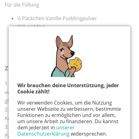
Für die Füllung
½ Päckchen Vanille-Puddingpulver
250 ml Milch
1 EL Zucker
50 g weiße Schokolade
300 g Erdbeeren
Zubereitung:
1. Die Zutaten für den Mürbeteig mit den Knethaken
Wir brauchen deine Unterstützung, jeder
Cookie zählt!
verrühren, anschließend mit den Händen zu einem
glatten Teig verkneten.
Wir verwenden Cookies, um die Nutzung
unserer Webseite zu verbessern, bestimmte
2. Den Teig in Folie gewickelt für 30 Minuten in den
Funktionen zu ermöglichen und vor allem,
Kühlschrank stellen.
um unsere Arbeit zu finanzieren. Du kannst
3. In der Zwischenzeit den Pudding nach
dem jederzeit in
unserer
Datenschutzerklärung
widersprechen.
Packungsanweisung aus Pulver, Milch und Zucker