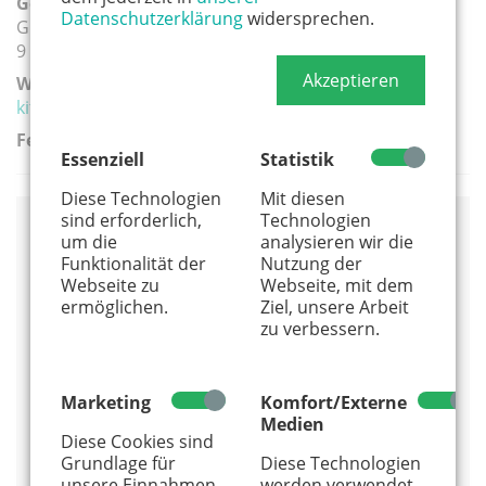
Geeignete Altersgruppe(n):
Datenschutzerklärung
widersprechen.
Grundschule
9 - 12 Jahre
Akzeptieren
Weiterführender Link:
kitts-ev.de/unsere-kurse/fussballgarten/#junkersdorf
Ferien:
Essenziell
Statistik
Diese Technologien
Mit diesen
sind erforderlich,
Technologien
um die
analysieren wir die
Veranstaltungsort
Funktionalität der
Nutzung der
Ostkampfbahn
Webseite zu
Webseite, mit dem
ermöglichen.
Ziel, unsere Arbeit
Junkersdorferstraße
zu verbessern.
50858 Köln
0221 - 987 421 39
Alles von diesem Anbieter anzeigen
Marketing
Komfort/Externe
Medien
Info und Anmeldung
Diese Cookies sind
Grundlage für
Diese Technologien
Auf Google Maps anzeigen
unsere Einnahmen.
werden verwendet,