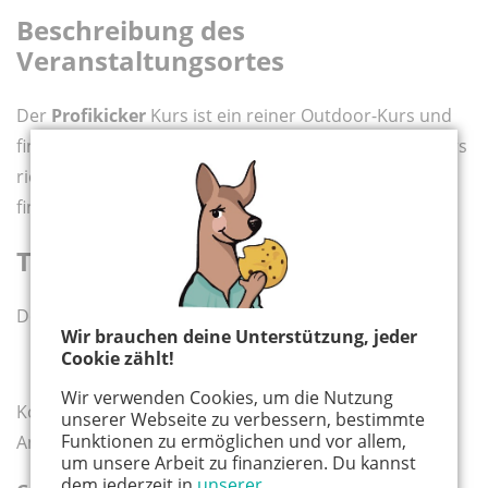
Beschreibung des
Veranstaltungsortes
Der
Profikicker
Kurs ist ein reiner Outdoor-Kurs und
findet ganzjährig auf der Ostkampfbahn statt. Der Kurs
richtet sich an Kinder im Alter von 7 bis 9 Jahren und
findet immer donnerstags statt.
Termine und Kosten
Donnerstags:
Wir brauchen deine Unterstützung, jeder
Cookie zählt!
Kurs (16:00-17:30 Uhr): 7-9 Jahre
Wir verwenden Cookies, um die Nutzung
Kosten 140€ pro Halbjahr, Einmalig 10€
unserer Webseite zu verbessern, bestimmte
Funktionen zu ermöglichen und vor allem,
Anmeldegebühr
um unsere Arbeit zu finanzieren. Du kannst
dem jederzeit in
unserer