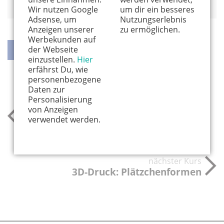
Wir nutzen Google
um dir ein besseres
Adsense, um
Nutzungserlebnis
Anzeigen unserer
zu ermöglichen.
Werbekunden auf
der Webseite
einzustellen.
Hier
erfährst Du, wie
teilen
teilen
twittern
weiterleiten
personenbezogene
Daten zur
Personalisierung
von Anzeigen
vorheriger Kurs
verwendet werden.
Töpfern für Anfänger – Kreativ-
Workshop
nächster Kurs
3D-Druck: Plätzchenformen