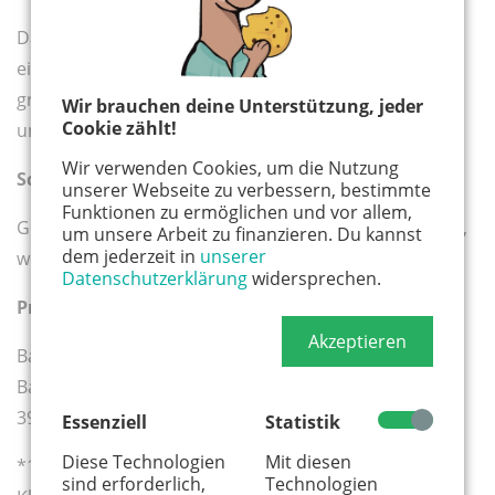
Damit die Kinder optimal in die laufenden Trainings
eingebunden werden können werden hier
grundlegende Kenntnisse im Umgang mit Klettergurt
Wir brauchen deine Unterstützung, jeder
Cookie zählt!
und Kletterpartner gelegt.
Wir verwenden Cookies, um die Nutzung
Schritt 2: Welche Gruppe passt zu mir?
unserer Webseite zu verbessern, bestimmte
Funktionen zu ermöglichen und vor allem,
Gemeinsam finden wir die geeignete Trainingsgruppe,
um unsere Arbeit zu finanzieren. Du kannst
dem jederzeit in
unserer
welche am besten zu deinem Kind passt.
Datenschutzerklärung
widersprechen.
Preise:
Akzeptieren
Bambini Training Abo pro Teilnehmer mtl.*:
Bambini (4 bis 7 Jahre) EUR 49,95€ (Geschwisterkind
39,95€)
Essenziell
Statistik
Diese Technologien
Mit diesen
*1x wöchentliches Training, inkl. Eintritt und
sind erforderlich,
Technologien