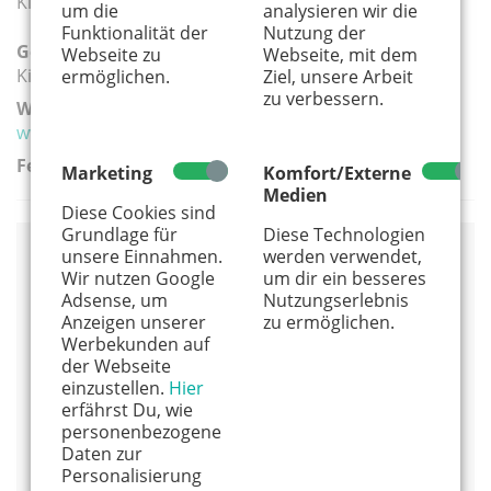
Kletterequipment
um die
analysieren wir die
Funktionalität der
Nutzung der
Geeignete Altersgruppe(n):
Webseite zu
Webseite, mit dem
Kita
ermöglichen.
Ziel, unsere Arbeit
zu verbessern.
Weiterführender Link:
www.bronxrock.de/kinder-jugend-familie-kurse
Ferien:
Marketing
Komfort/Externe
Medien
Diese Cookies sind
Grundlage für
Diese Technologien
unsere Einnahmen.
werden verwendet,
Veranstaltungsort
Wir nutzen Google
um dir ein besseres
Adsense, um
Nutzungserlebnis
BRONX ROCK Kletterhalle
Anzeigen unserer
zu ermöglichen.
Vorgebirgsstr. 5
Werbekunden auf
50389 Wesseling
der Webseite
02236 – 89 05 70
einzustellen.
Hier
erfährst Du, wie
Alles von diesem Anbieter anzeigen
personenbezogene
Info und Anmeldung
Daten zur
Personalisierung