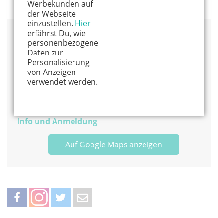
Werbekunden auf
der Webseite
einzustellen.
Hier
erfährst Du, wie
Veranstaltungsort
personenbezogene
Daten zur
BRONX ROCK Kletterhalle
Personalisierung
Vorgebirgsstr. 5
von Anzeigen
50389 Wesseling
verwendet werden.
02236 – 89 05 70
Alles von diesem Anbieter anzeigen
Info und Anmeldung
Auf Google Maps anzeigen
teilen
teilen
twittern
weiterleiten