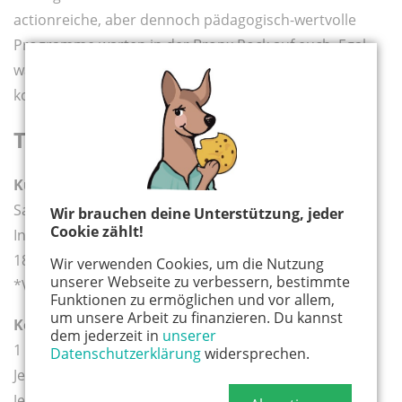
actionreiche, aber dennoch pädagogisch-wertvolle
Programme warten in der Bronx Rock auf euch. Egal
was das Kletterziel ist, in einem der vielseitigen Kurse,
kommt ihr definitiv jeder Schwitzen!
Termine und Kosten
Kurstermine
Samstags oder Sonntags 12:00 – 14:00 Uhr*
Wir brauchen deine Unterstützung, jeder
Cookie zählt!
In den NRW-Schulferien täglich werktags von 16:30 –
18:30 Uhr*
Wir verwenden Cookies, um die Nutzung
unserer Webseite zu verbessern, bestimmte
*Voranmeldung erforderlich!
Funktionen zu ermöglichen und vor allem,
um unsere Arbeit zu finanzieren. Du kannst
Kosten (Stand 01/2026)
dem jederzeit in
unserer
1 Elternteil und 1 Kind (bis 14 Jahre) 49,95 €
Datenschutzerklärung
widersprechen.
Jedes weitere Kind bis 12 Jahre: 8,95 €
Jedes weitere Familienmitglied ab 13 Jahre: 12,95 €