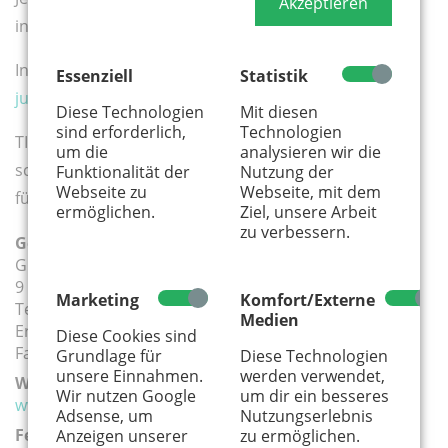
Akzeptieren
inkl. Instruktor, Eintritt und Gurt
Infos und Anmeldung:
www.bronxrock.de/kinder-
Essenziell
Statistik
jugend-familie-kurse
Diese Technologien
Mit diesen
sind erforderlich,
Technologien
TIPP: Ihr seid 14 Jahre und älter? Dann tragt euch jetzt
um die
analysieren wir die
schon in unser Kundensystem ein um beim Check-In
Funktionalität der
Nutzung der
Webseite zu
Webseite, mit dem
für den Kurs Zeit zu sparen.
ermöglichen.
Ziel, unsere Arbeit
zu verbessern.
Geeignete Altersgruppe(n):
Grundschule
9 - 12 Jahre
Marketing
Komfort/Externe
Teenager
Medien
Erwachsene
Diese Cookies sind
Familie
Grundlage für
Diese Technologien
unsere Einnahmen.
werden verwendet,
Weiterführender Link:
Wir nutzen Google
um dir ein besseres
www.bronxrock.de/kinder-jugend-familie-kurse
Adsense, um
Nutzungserlebnis
Ferien:
Anzeigen unserer
zu ermöglichen.