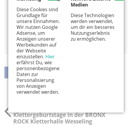
Ich komme zu Ihnen nach Hause.
Medien
0221 - 29 82 94 83
Diese Cookies sind
Grundlage für
Diese Technologien
Alles von diesem Anbieter anzeigen
unsere Einnahmen.
werden verwendet,
Info und Anmeldung
Wir nutzen Google
um dir ein besseres
Adsense, um
Nutzungserlebnis
Anzeigen unserer
zu ermöglichen.
Auf Google Maps anzeigen
Werbekunden auf
der Webseite
einzustellen.
Hier
erfährst Du, wie
personenbezogene
Daten zur
Personalisierung
teilen
teilen
twittern
weiterleiten
von Anzeigen
verwendet werden.
vorheriger Kindergeburtstag
Klettergeburtstage in der BRONX
ROCK Kletterhalle Wesseling