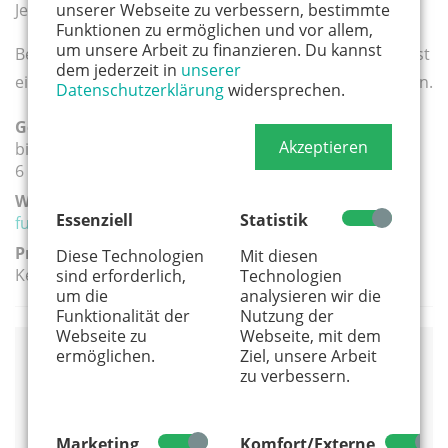
unserer Webseite zu verbessern, bestimmte
Jede weitere halbe Stunde kostet 66 Euro.
Funktionen zu ermöglichen und vor allem,
um unsere Arbeit zu finanzieren. Du kannst
Bei einer Buchung erhalten Sie einen Vertrag und es ist
dem jederzeit in
unserer
eine Anzahlung von 50 % plus Materialkosten zu leisten.
Datenschutzerklärung
widersprechen.
Geeignete Altersgruppe(n):
Akzeptieren
bis 5 Jahre
6 - 10 Jahre
Weiterführender Link:
Essenziell
Statistik
funnyfanilla.de
Preis:
Diese Technologien
Mit diesen
Keine Angabe
sind erforderlich,
Technologien
um die
analysieren wir die
Funktionalität der
Nutzung der
Webseite zu
Webseite, mit dem
ermöglichen.
Ziel, unsere Arbeit
Anbieter
zu verbessern.
FunnyFanilla
Marketing
Komfort/Externe