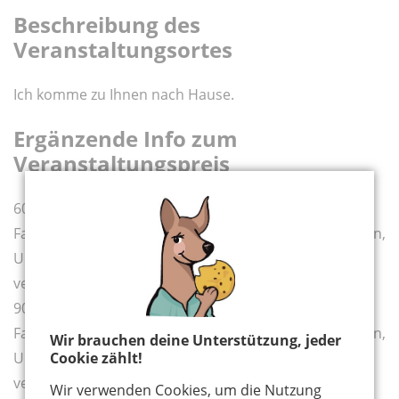
Beschreibung des
Veranstaltungsortes
Ich komme zu Ihnen nach Hause.
Ergänzende Info zum
Veranstaltungspreis
60 Minuten Programm inklusive Vorbereitungszeit,
Fahrtzeit und Einkaufszeit kosten 150 Euro. Spritkosten,
Umsatzsteuer und Materialkosten werden extra
verrechnet.
90 Minuten Programm inklusive Vorbereitungszeit,
Fahrtzeit und Einkaufszeit kosten 200 Euro. Spritkosten,
Wir brauchen deine Unterstützung, jeder
Cookie zählt!
Umsatzsteuer und Materialkosten werden extra
verrechnet.
Wir verwenden Cookies, um die Nutzung