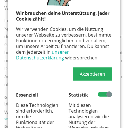
unsere Wasser-Rutsche aufgebaut (bei schönem
Wetter).
Wir brauchen deine Unterstützung, jeder
Cookie zählt!
Im Sommer bietet unser großes Mais-Labyrinth einen
Spaß für Groß und Klein. Der Herbst steht im Zeichen
Wir verwenden Cookies, um die Nutzung
unserer Webseite zu verbessern, bestimmte
des Kürbis - mit unserer kreativen Kürbiswerkstatt und
Funktionen zu ermöglichen und vor allem,
Geisternächten. Von November bis Karneval wird es
um unsere Arbeit zu finanzieren. Du kannst
dem jederzeit in
unserer
bei uns rutschig - auf unserer Eisbahn können Sie nicht
Datenschutzerklärung
widersprechen.
nur Schlittschuhlaufen sondern auch Eisstockschießen.
Dafür schließen wir im Winter unser Spielangebot im
Akzeptieren
Außengelände. Unsere Tiere freuen sich aber natürlich
über Ihren Besuch.
Essenziell
Statistik
Geeignete Altersgruppe(n):
bis 5 Jahre
Diese Technologien
Mit diesen
sind erforderlich,
Technologien
Weiterführender Link:
um die
analysieren wir die
www.krewelshof.de/kindergeburtstag.php
Funktionalität der
Nutzung der
Preis:
Webseite zu
Webseite, mit dem