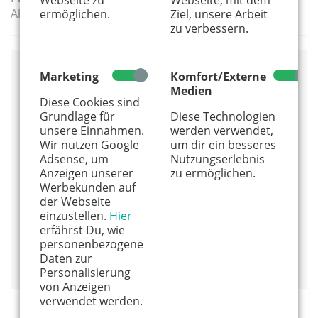
Alle Preisklassen
ermöglichen.
Ziel, unsere Arbeit
zu verbessern.
Marketing
Komfort/Externe
Anbieter
Medien
Diese Cookies sind
Krewelshof Lohmar
Grundlage für
Diese Technologien
Krewelshof 1
unsere Einnahmen.
werden verwendet,
53797 Lohmar
Wir nutzen Google
um dir ein besseres
02205 - 89 77 05
Adsense, um
Nutzungserlebnis
Anzeigen unserer
zu ermöglichen.
www.krewelshof.de
Werbekunden auf
Alles von diesem Anbieter anzeigen
der Webseite
einzustellen.
Hier
Info und Anmeldung
erfährst Du, wie
personenbezogene
Auf Google Maps anzeigen
Daten zur
Personalisierung
von Anzeigen
verwendet werden.