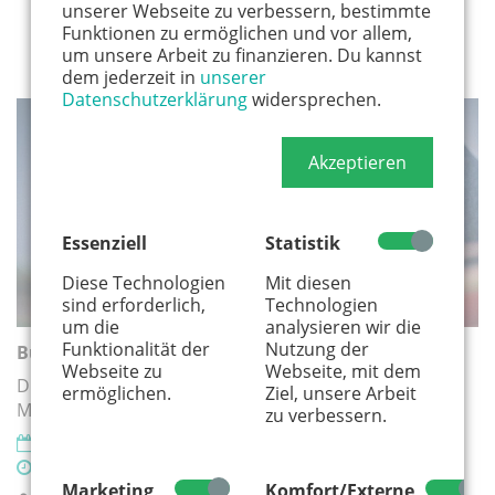
unserer Webseite zu verbessern, bestimmte
Funktionen zu ermöglichen und vor allem,
um unsere Arbeit zu finanzieren. Du kannst
dem jederzeit in
unserer
Datenschutzerklärung
widersprechen.
FÜR MINIS
Akzeptieren
Essenziell
Statistik
Diese Technologien
Mit diesen
sind erforderlich,
Technologien
um die
analysieren wir die
Funktionalität der
Nutzung der
Bücherbabys
Webseite zu
Webseite, mit dem
Die literarische Krabbelgruppe für Kinder von 6
ermöglichen.
Ziel, unsere Arbeit
Monaten bis 2 Jahren
zu verbessern.
19.08.2026
10:15 - 10:45 Uhr
Marketing
Komfort/Externe