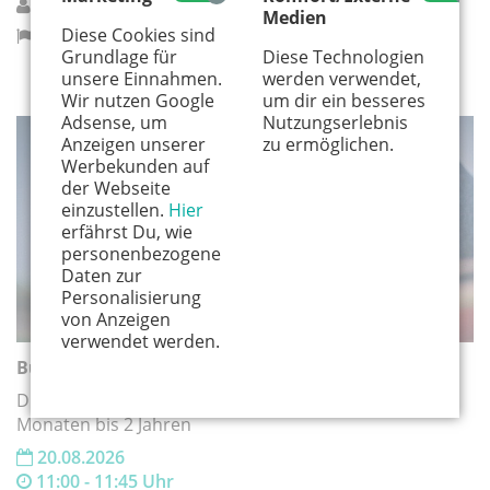
Zentralbibliothek Köln
Medien
Diese Cookies sind
Köln
Grundlage für
Diese Technologien
unsere Einnahmen.
werden verwendet,
Wir nutzen Google
um dir ein besseres
Adsense, um
Nutzungserlebnis
Anzeigen unserer
zu ermöglichen.
FÜR MINIS
Werbekunden auf
der Webseite
einzustellen.
Hier
erfährst Du, wie
personenbezogene
Daten zur
Personalisierung
von Anzeigen
verwendet werden.
Bücherbabys
Die literarische Krabbelgruppe für Kinder von 6
Monaten bis 2 Jahren
20.08.2026
11:00 - 11:45 Uhr