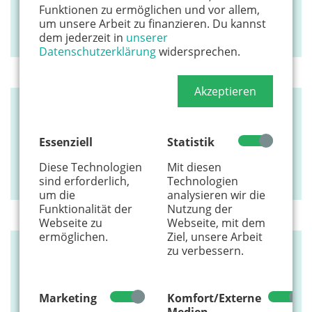
Funktionen zu ermöglichen und vor allem,
Auerstr. 18
um unsere Arbeit zu finanzieren. Du kannst
50733 Köln
dem jederzeit in
unserer
Datenschutzerklärung
widersprechen.
Akzeptieren
EINKAUFEN
shops.koeln
Essenziell
Statistik
Kölnstr. 117
Diese Technologien
Mit diesen
50354 Hürth
sind erforderlich,
Technologien
um die
analysieren wir die
Funktionalität der
Nutzung der
Webseite zu
Webseite, mit dem
ermöglichen.
Ziel, unsere Arbeit
zu verbessern.
EINKAUFEN
Puppenkönig Erlebniswelt
Marketing
Komfort/Externe
Gangolfstr. 8-10
Medien