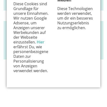
53111 Bonn
Diese Cookies sind
Grundlage für
Diese Technologien
unsere Einnahmen.
werden verwendet,
Wir nutzen Google
um dir ein besseres
Adsense, um
Nutzungserlebnis
Anzeigen unserer
zu ermöglichen.
EINKAUFEN
Werbekunden auf
der Webseite
kiwala Hennef
einzustellen.
Hier
erfährst Du, wie
Obere Siegstr. 24
personenbezogene
53773 Hennef
Daten zur
Personalisierung
von Anzeigen
verwendet werden.
Hier könnte Werbung stehen, mit der wir uns
finanzieren. Bitte akzeptiere die
Cookie-Meldung
.