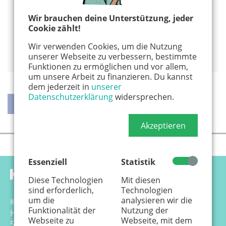
www.puppenkoenig.de/erlebniswelt
Wir brauchen deine Unterstützung, jeder
Alles von diesem Veranstalter anzeigen
Cookie zählt!
Wir verwenden Cookies, um die Nutzung
Auf Google Maps anzeigen
unserer Webseite zu verbessern, bestimmte
Funktionen zu ermöglichen und vor allem,
um unsere Arbeit zu finanzieren. Du kannst
dem jederzeit in
unserer
Datenschutzerklärung
widersprechen.
Akzeptieren
teilen
teilen
twittern
weiterleiten
Essenziell
Statistik
Diese Technologien
Mit diesen
sind erforderlich,
Technologien
um die
analysieren wir die
Känguru Colonia Verlag GmbH
Funktionalität der
Nutzung der
Hansemannstr. 17-21
Webseite zu
Webseite, mit dem
50823 Köln