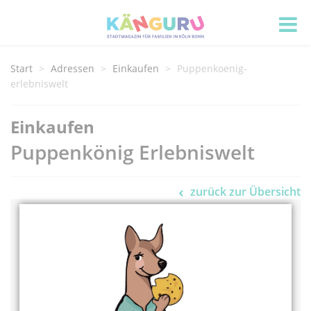
Start
Adressen
Einkaufen
Puppenkoenig-
erlebniswelt
Einkaufen
Puppenkönig Erlebniswelt
zurück zur Übersicht
Adress Informationen
Puppenkönig Erlebniswelt
Gangolfstr. 8-10
53111 Bonn
0228 - 50 43 38 60