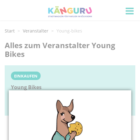
Start
Veranstalter
Young-bikes
Alles zum Veranstalter Young
Bikes
EINKAUFEN
Young Bikes
Dürener Str. 23
53909 Zülpich