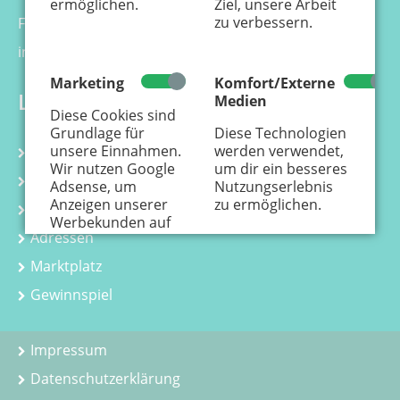
ermöglichen.
Ziel, unsere Arbeit
zu verbessern.
Fax 0221 - 99 88 21 - 99
info@kaenguru-online.de
Marketing
Komfort/Externe
Links
Medien
Diese Cookies sind
Grundlage für
Diese Technologien
unsere Einnahmen.
werden verwendet,
Kalender
Wir nutzen Google
um dir ein besseres
Kurse
Adsense, um
Nutzungserlebnis
Anzeigen unserer
zu ermöglichen.
Kindergeburtstag
Werbekunden auf
Adressen
der Webseite
einzustellen.
Hier
Marktplatz
erfährst Du, wie
personenbezogene
Gewinnspiel
Daten zur
Personalisierung
von Anzeigen
Impressum
verwendet werden.
Datenschutzerklärung