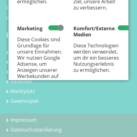
ermöglichen.
Ziel, unsere Arbeit
zu verbessern.
Fax 0221 - 99 88 21 - 99
info@kaenguru-online.de
Marketing
Komfort/Externe
Links
Medien
Diese Cookies sind
Grundlage für
Diese Technologien
unsere Einnahmen.
werden verwendet,
Kalender
Wir nutzen Google
um dir ein besseres
Kurse
Adsense, um
Nutzungserlebnis
Anzeigen unserer
zu ermöglichen.
Kindergeburtstag
Werbekunden auf
Adressen
der Webseite
einzustellen.
Hier
Marktplatz
erfährst Du, wie
personenbezogene
Gewinnspiel
Daten zur
Personalisierung
von Anzeigen
Impressum
verwendet werden.
Datenschutzerklärung