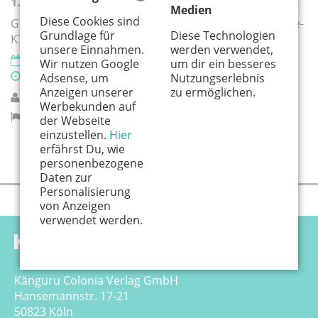
1. Kulturraffinerie BIG Bobby Car Meisterschaft
Medien
Diese Cookies sind
Großes Rennspektakel in Monheim im Kulturraffinerie-
Grundlage für
Diese Technologien
K714-Parkhaus
unsere Einnahmen.
werden verwendet,
20.09.2026
Wir nutzen Google
um dir ein besseres
09:00 Uhr
Adsense, um
Nutzungserlebnis
Anzeigen unserer
zu ermöglichen.
Monheimer Kulturwerke
Werbekunden auf
Monheim am Rhein
der Webseite
einzustellen.
Hier
erfährst Du, wie
personenbezogene
Daten zur
Personalisierung
von Anzeigen
verwendet werden.
Känguru Colonia Verlag GmbH
Hansemannstr. 17-21
50823 Köln