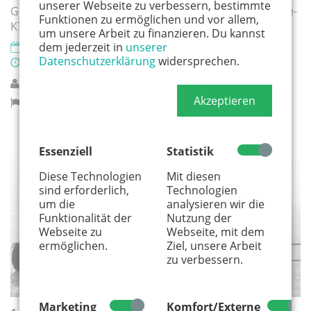
unserer Webseite zu verbessern, bestimmte
Großes Rennspektakel in Monheim im Kulturraffinerie-
Funktionen zu ermöglichen und vor allem,
K714-Parkhaus
um unsere Arbeit zu finanzieren. Du kannst
dem jederzeit in
unserer
19.09.2026
Datenschutzerklärung
widersprechen.
09:00 Uhr
Monheimer Kulturwerke
Akzeptieren
Monheim am Rhein
Essenziell
Statistik
Diese Technologien
Mit diesen
SPORT
sind erforderlich,
Technologien
um die
analysieren wir die
Funktionalität der
Nutzung der
Webseite zu
Webseite, mit dem
ermöglichen.
Ziel, unsere Arbeit
zu verbessern.
Marketing
Komfort/Externe