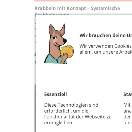
Krabbeln mit Konzept – Systemische
Krabbelgruppe
Bist du Mama eines Babys zwischen 3 und 1
Monaten und hast Lust auf Austausch, Spie
Wir brauchen deine Un
& neue Kontakte? Dann bist du bei mir gen
richtig!
Wir verwenden Cookies
allem, um unsere Arbeit
kontinu:um
Köln
Essenziell
Sta
ERFORSCHEN
Diese Technologien sind
Mit
erforderlich, um die
ana
Funktionalität der Webseite zu
der
ermöglichen.
uns