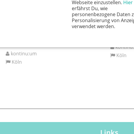
Webseite einzustellen.
Hier
erfährst Du, wie
personenbezogene Daten z
Sicher durch Trotz & Tränen – Workshop für
Krabbeln 
Personalisierung von Anzei
verwendet werden.
Eltern
Raum zum 
Wie Eltern ihre Ressourcen aktivieren – und
Ohne Kurs
gelassener durch schwierige Phasen gehen.
kontinu
kontinu:um
Köln
Köln
Links