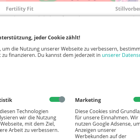
Fertility Fit
Stillvorb
Du bereitest dich darauf vor schwanger zu
Gut vorber
8
werden? Fertility-Fit lädt dich ein, deinem
kontinu
len
Körper mit sanfter Bewegung, Meditation und
terstützung, jeder Cookie zählt!
au
Achtsamkeit etwas Gutes zu tun.
Köln
, um die Nutzung unserer Webseite zu verbessern, bestimm
kontinu:um
 zu finanzieren. Du kannst dem jederzeit in
unserer Datens
Köln
tistik
Marketing
BABY
BABY
 diesen Technologien
Diese Cookies sind Grundl
lysieren wir die Nutzung
für unsere Einnahmen. Wir
 Webseite, mit dem Ziel,
nutzen Google Adsense, u
ere Arbeit zu verbessern.
Anzeigen unserer
Werbekunden auf der