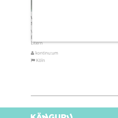
Wachsen wie ein Grashalm –
Sommerferienkurs
Vier Tage Natur, Achtsamkeit und kleine
Entdeckungen – für Grundschulkinder mit
Eltern
kontinu:um
Köln