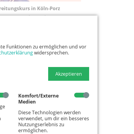
ereitungskurs in Köln-Porz
eitet in eine besondere Zeit
:um
te Funktionen zu ermöglichen und vor
chutzerklärung
widersprechen.
Akzeptieren
Komfort/Externe
Medien
age
Diese Technologien werden
m
verwendet, um dir ein besseres
Nutzungserlebnis zu
ermöglichen.