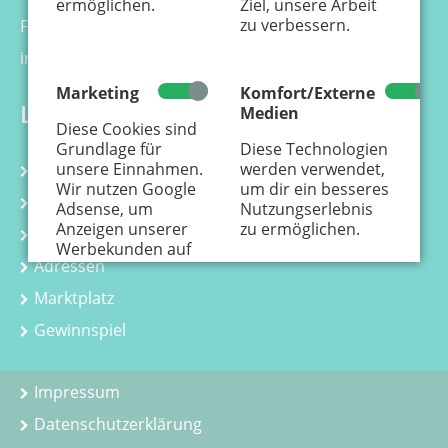
ermöglichen.
Ziel, unsere Arbeit
zu verbessern.
Fax 0221 - 99 88 21 - 99
info@kaenguru-online.de
Marketing
Komfort/Externe
Links
Medien
Diese Cookies sind
Grundlage für
Diese Technologien
unsere Einnahmen.
werden verwendet,
Kalender
Wir nutzen Google
um dir ein besseres
Kurse
Adsense, um
Nutzungserlebnis
Anzeigen unserer
zu ermöglichen.
Kindergeburtstag
Werbekunden auf
Adressen
der Webseite
einzustellen.
Hier
Marktplatz
erfährst Du, wie
personenbezogene
Gewinnspiel
Daten zur
Personalisierung
von Anzeigen
Impressum
verwendet werden.
Datenschutzerklärung