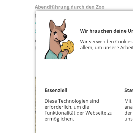
Abendführung durch den Zoo
Nachtexpedition durch den Zoo
28.08.2026
Wir brauchen deine Un
19:00 Uhr
Kölner Zoo
Wir verwenden Cookies
allem, um unsere Arbeit
Köln
NATUR UND UMWELT
Essenziell
Sta
Diese Technologien sind
Mit
erforderlich, um die
ana
Funktionalität der Webseite zu
der
ermöglichen.
uns