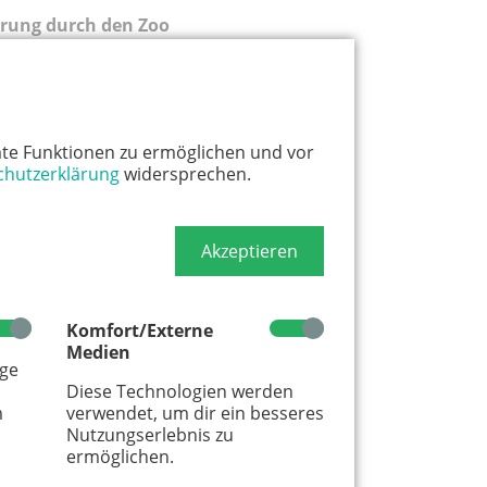
rung durch den Zoo
dition durch den Zoo
026
hr
Zoo
te Funktionen zu ermöglichen und vor
chutzerklärung
widersprechen.
Akzeptieren
NG
Komfort/Externe
Medien
age
Diese Technologien werden
m
verwendet, um dir ein besseres
Nutzungserlebnis zu
ermöglichen.