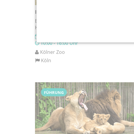
I-Dötzchen-Tag
Eine Aktion von der Sparkasse KölnBonn in
Kooperation mit dem Kölner Zoo
06.09.2026
10:00 - 16:00 Uhr
Kölner Zoo
Köln
FÜHRUNG