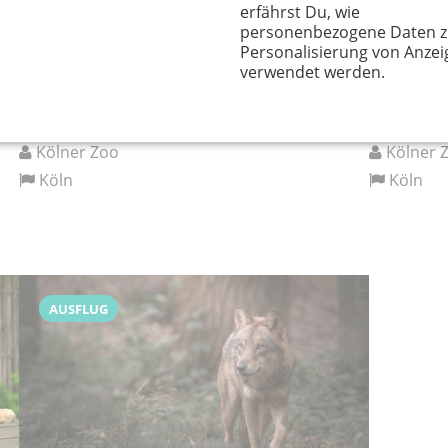
erfährst Du, wie
personenbezogene Daten z
Abendführung durch den Zoo
Abendfüh
Personalisierung von Anzei
Nachtexpedition durch den Zoo
Nachtexpe
verwendet werden.
11.09.2026
18.09.2
18:00 Uhr
18:00 U
Kölner Zoo
Kölner 
Köln
Köln
AUSFLUG