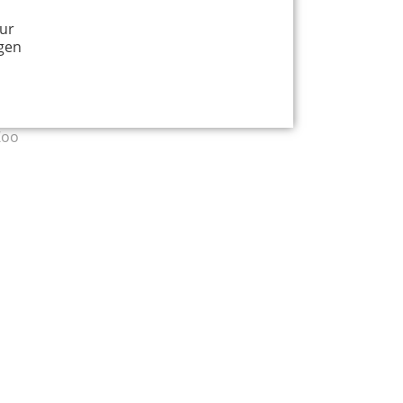
ur
rung durch den Zoo
gen
dition durch den Zoo
026
hr
Zoo