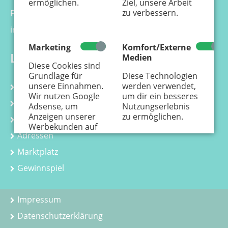
ermöglichen.
Ziel, unsere Arbeit
zu verbessern.
Fax 0221 - 99 88 21 - 99
info@kaenguru-online.de
Marketing
Komfort/Externe
Links
Medien
Diese Cookies sind
Grundlage für
Diese Technologien
unsere Einnahmen.
werden verwendet,
Kalender
Wir nutzen Google
um dir ein besseres
Kurse
Adsense, um
Nutzungserlebnis
Anzeigen unserer
zu ermöglichen.
Kindergeburtstag
Werbekunden auf
Adressen
der Webseite
einzustellen.
Hier
Marktplatz
erfährst Du, wie
personenbezogene
Gewinnspiel
Daten zur
Personalisierung
von Anzeigen
Impressum
verwendet werden.
Datenschutzerklärung