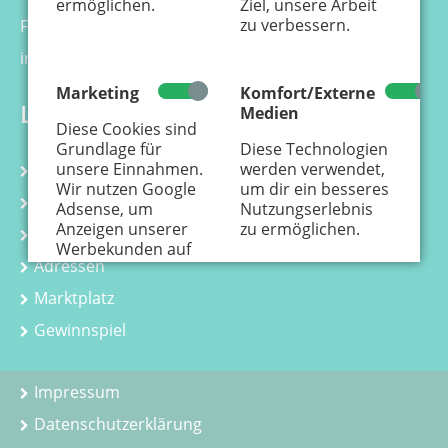
ermöglichen.
Ziel, unsere Arbeit
zu verbessern.
Fax 0221 - 99 88 21 - 99
info@kaenguru-online.de
Marketing
Komfort/Externe
Links
Medien
Diese Cookies sind
Grundlage für
Diese Technologien
unsere Einnahmen.
werden verwendet,
Kalender
Wir nutzen Google
um dir ein besseres
Kurse
Adsense, um
Nutzungserlebnis
Anzeigen unserer
zu ermöglichen.
Kindergeburtstag
Werbekunden auf
Adressen
der Webseite
einzustellen.
Hier
Marktplatz
erfährst Du, wie
personenbezogene
Gewinnspiel
Daten zur
Personalisierung
von Anzeigen
Impressum
verwendet werden.
Datenschutzerklärung