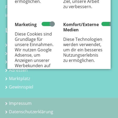
ermöglichen.
Ziel, unsere Arbeit
zu verbessern.
Fax 0221 - 99 88 21 - 99
info@kaenguru-online.de
Marketing
Komfort/Externe
Links
Medien
Diese Cookies sind
Grundlage für
Diese Technologien
unsere Einnahmen.
werden verwendet,
Kalender
Wir nutzen Google
um dir ein besseres
Kurse
Adsense, um
Nutzungserlebnis
Anzeigen unserer
zu ermöglichen.
Kindergeburtstag
Werbekunden auf
Adressen
der Webseite
einzustellen.
Hier
Marktplatz
erfährst Du, wie
personenbezogene
Gewinnspiel
Daten zur
Personalisierung
von Anzeigen
Impressum
verwendet werden.
Datenschutzerklärung