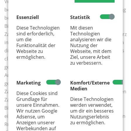
Verfügung steht, müssen wir uns in vier Disziplinen
beweisen und anschließend die finale Wächter-Prüfung
Essenziell
Statistik
bestehen. In den dazu passenden Bereichen der
Bibliothek testen wir also unsere Fähigkeiten als
Diese Technologien
Mit diesen
sind erforderlich,
Technologien
Zauberer, Seher, Alchemisten und Schwarzmagier. Kurz
um die
analysieren wir die
in Teams aufgeteilt und schon kann es losgehen, denn
Funktionalität der
Nutzung der
die Zeit läuft. 60 Minuten haben wir Zeit, um durch das
Webseite zu
Webseite, mit dem
ermöglichen.
Ziel, unsere Arbeit
clevere Lösen von Rätseln an die nötigen Schlüssel zu
zu verbessern.
gelangen, mit denen wir uns Zugang zur letzten
Aufgabe verschaffen. Die Zauberer müssen dabei
Marketing
Komfort/Externe
geschickt Hinweise kombinieren, um einen alten
Medien
Zauberspruch herauszufinden und mit dem passenden
Diese Cookies sind
Grundlage für
Diese Technologien
Zauberstab zu wirken. In einer anderen Ecke der
unsere Einnahmen.
werden verwendet,
Bibliothek sind die Seher dabei, mit dem Lösen
Wir nutzen Google
um dir ein besseres
einfallsreicher Perspektivrätsel und dem Entziffern von
Adsense, um
Nutzungserlebnis
Anzeigen unserer
zu ermöglichen.
Runen die Gestirne zu deuten. Die dritte Gruppe sind
Werbekunden auf