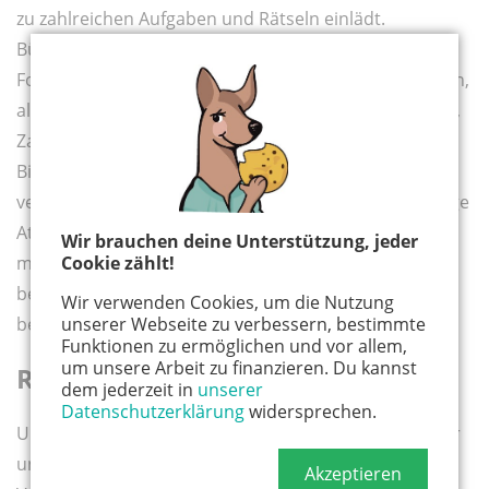
zu zahlreichen Aufgaben und Rätseln einlädt.
Bücherregale mit uralten Schmökern und ominösen
Folianten, Dokumente in längst vergessenen Sprachen,
alchemistische Tränke und ihre Zutaten, Zauberstäbe,
Zaubersprüche und rätselhafte Runen – die Magische
Bibliothek ist ein Hort des Fantastischen. Sehr
vereinzelt platzierte Lichtquellen sorgen für die richtige
Atmosphäre und das Gefühl, sich tatsächlich nicht
Wir brauchen deine Unterstützung, jeder
mehr in unserer gewöhnlichen Wirklichkeit zu
Cookie zählt!
befinden, sondern eine wahrhaft magische Welt
Wir verwenden Cookies, um die Nutzung
betreten zu haben.
unserer Webseite zu verbessern, bestimmte
Funktionen zu ermöglichen und vor allem,
um unsere Arbeit zu finanzieren. Du kannst
Rätsel lösen auf Zeit
dem jederzeit in
unserer
Datenschutzerklärung
widersprechen.
Um unser Magierdiplom zu erhalten, erklärt Marc, der
uns im Raum bei Bedarf mit Hilfestellungen zur
Akzeptieren