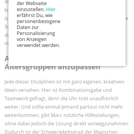
die Alchemisten, welche die nötigen Zutaten in der
der Webseite
einzustellen.
Hier
korrekten Menge für ein Zaubertrankrezept
erfährst Du, wie
zusammensuchen müssen. Zu guter Letzt haben es die
personenbezogene
Schwarzmagier mit Dämonen zu tun, denen sie mit
Daten zur
Personalisierung
dem Sprechen eines Lichtzaubers entgegenwirken
von Anzeigen
müssen ...
verwendet werden.
Auf unterschiedliche
Altersgruppen anzupassen
Jede dieser Disziplinen ist mit ganz eigenen, kreativen
Ideen versehen. Hier ist Kombinationsgabe und
Teamwork gefragt, denn die Uhr tickt unaufhörlich
weiter. Und sollte einmal jemand partout nicht mehr
weiterkommen, gibt Marc nützliche Hilfestellungen,
ohne dabei jedoch die Lösung direkt vorwegzunehmen.
Dadurch ist der Schwierigkeitsgrad der Magischen