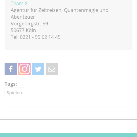
Team X
Agentur für Zeitreisen, Quantenmagie und
Abenteuer
Vorgebirgstr. 59
50677 Köln
Tel. 0221 - 95 62 14 45
teilen
teilen
twittern
weiterleiten
Tags:
Spielen