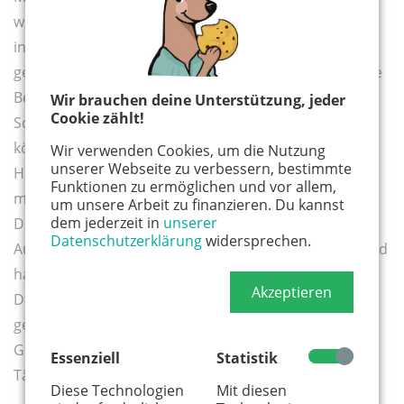
wichtig, Vertrauen zu den Menschen aufzubauen,
indem wir auf die Kinder zugehen, aber auch
gegebenenfalls abwarten, sie beobachten, um auf ihre
Bedürfnisse einzugehen.“ Das Berufskolleg ist eine
Wir brauchen deine Unterstützung, jeder
Cookie zählt!
Schule, für die Auszubildende BAföG beantragen
können. Fächer wie Sozialpädagogik und
Wir verwenden Cookies, um die Nutzung
unserer Webseite zu verbessern, bestimmte
Hauswirtschaft sind wichtig. Zudem gibt es eine
Funktionen zu ermöglichen und vor allem,
musische, sportliche oder künstlerische
um unsere Arbeit zu finanzieren. Du kannst
dem jederzeit in
unserer
Differenzierung, je nach Interessen. Die
Datenschutzerklärung
widersprechen.
Auszubildenden absolvieren einen Erste-Hilfe-Kurs und
haben Unterricht in wichtigen Schulfächern wie
Akzeptieren
Deutsch und Mathematik. Zu Mohameds Aufgaben
gehört es, die pädagogischen Fachkräfte in seiner
Gruppe zu unterstützen und hauswirtschaftliche
Essenziell
Statistik
Tätigkeiten zu übernehmen.
Diese Technologien
Mit diesen