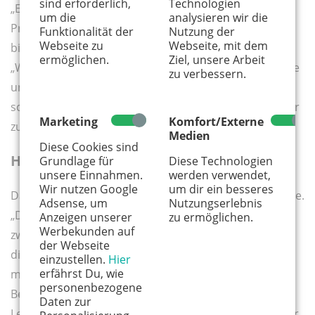
sind erforderlich,
Technologien
„Es war eine große Herausforderung, nach meinen
um die
analysieren wir die
Praktika die geforderten Berichte mit einer Länge von
Funktionalität der
Nutzung der
Webseite zu
Webseite, mit dem
bis zu 20 Seiten zu schreiben“, fügt Mohamed hinzu.
ermöglichen.
Ziel, unsere Arbeit
„Wir hatten lange Zeit Online-Unterricht. Von zu Hause
zu verbessern.
und über mein Handy zu arbeiten war sehr viel
schwieriger als im Berufskolleg.“ Dann lächelt er: „Aber
Marketing
Komfort/Externe
zum Glück gibt es ja das Kalker Jugendbüro.“
Medien
Diese Cookies sind
Hilfe suchen und annehmen
Grundlage für
Diese Technologien
unsere Einnahmen.
werden verwendet,
Wir nutzen Google
um dir ein besseres
Das Kalker Jugendbüro ist Service- und Beratungsstelle.
Adsense, um
Nutzungserlebnis
„Dort konnte ich am Computer arbeiten. In einem
Anzeigen unserer
zu ermöglichen.
Werbekunden auf
zweiten Anlauf habe ich dort eine Beraterin gefunden,
der Webseite
die voller Begeisterung meine Berichte gelesen und
einzustellen.
Hier
erfährst Du, wie
mich unterstützt hat, dass ich alles richtig schreibe.“
personenbezogene
Begeistert spricht Mohamed auch von den
Daten zur
Lehrer:innen und den anderen Auszubildenden an der