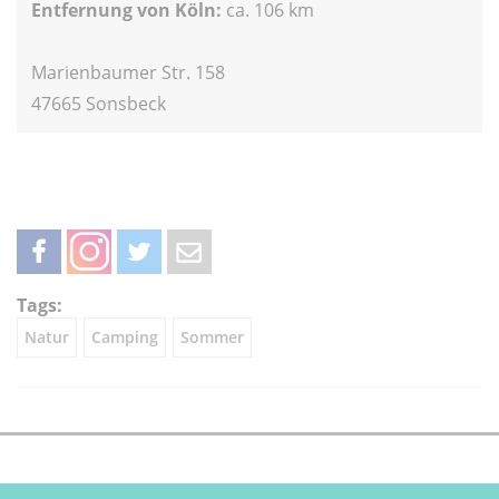
Entfernung von Köln:
ca. 106 km
Marienbaumer Str. 158
47665 Sonsbeck
teilen
teilen
twittern
weiterleiten
Tags:
Natur
Camping
Sommer