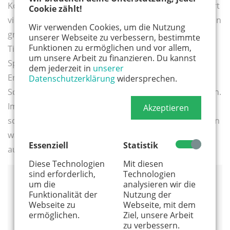
Komfort mitten im Siebengebirge. Für Kinder wird dort
Cookie zählt!
viel getan, und die Spielmöglichkeiten sind vielfältig. Ein
Wir verwenden Cookies, um die Nutzung
großzügiger Spielplatz mit drei Spieltürmen, eine
unserer Webseite zu verbessern, bestimmte
Funktionen zu ermöglichen und vor allem,
Tischtennisplatte und Schaukeln sorgen für Spaß und
um unsere Arbeit zu finanzieren. Du kannst
Spiel. In den Sommerferien gibt es besondere
dem jederzeit in
unserer
Ereignisse wie Kinderdisco, Nachtwanderungen,
Datenschutzerklärung
widersprechen.
Schlafen unter freiem Himmel und sonstige Aktivitäten.
Im Naturpark Siebengebirge könnt ihr reiten,
Akzeptieren
schwimmen, angeln, Golf und Tennis spielen. Wer gern
wandern mag, für den liegen insgesamt 200 km
Essenziell
Statistik
ausgewiesene Wanderwege direkt vor der „Haustür“.
Diese Technologien
Mit diesen
sind erforderlich,
Technologien
um die
analysieren wir die
Ort:
Bad Honnef (Naturpark Siebengebirge)
Funktionalität der
Nutzung der
Entfernung von Köln:
ca. 50 km
Webseite zu
Webseite, mit dem
ermöglichen.
Ziel, unsere Arbeit
Ginsterbergweg 8
zu verbessern.