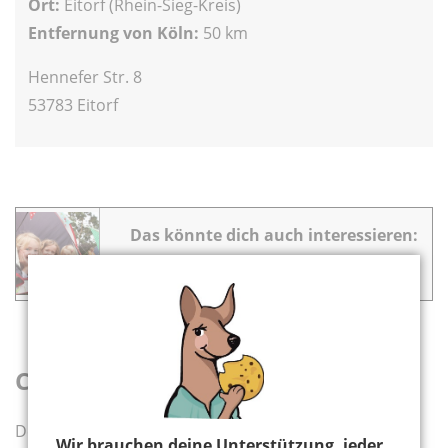
Ort:
Eitorf (Rhein-Sieg-Kreis)
Entfernung von Köln:
50 km
Hennefer Str. 8
53783 Eitorf
Das könnte dich auch interessieren:
▸ Zelten mit Familie
Camping Jillieshof
Der
Campingplatz Jillieshof
bietet Entspannung und
Wir brauchen deine Unterstützung, jeder