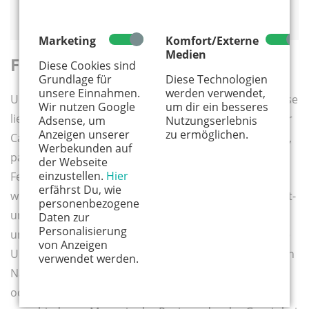
53604 Bad Honnef - Aegidienberg
Marketing
Komfort/Externe
Medien
Feuchtfröhliche Eifel
Diese Cookies sind
Grundlage für
Diese Technologien
unsere Einnahmen.
werden verwendet,
Umgeben von einer malerischen Wald- und Bergkulisse
Wir nutzen Google
um dir ein besseres
liegt das
Eifel-Camp Freilinger See
in Blankenheim. Der
Adsense, um
Nutzungserlebnis
Anzeigen unserer
zu ermöglichen.
Campingplatz liegt fußläufig am Wasser, wo ihr baden,
Werbekunden auf
paddeln, tauchen und angeln könnt. In den NRW
der Webseite
einzustellen.
Hier
Ferienzeiten sowie an einigen langen Wochenenden
erfährst Du, wie
wird ein sehr abwechslungsreiches Animations-, Sport-
personenbezogene
und Unterhaltungsprogramm für Kinder, Jugendliche
Daten zur
Personalisierung
und Familien angeboten. Außerdem lädt die vielfältige
von Anzeigen
Umgebung zu zahlreichen Ausflügen ein: Erkundet den
verwendet werden.
Nationalpark Eifel, besucht das Wildgehege Hellenthal
oder den Wild- und Erlebnispark in Daun. Auch die