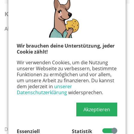
Konrad – Ein Koala mit Karacho
Ab 5 Jahren
Wir brauchen deine Unterstützung, jeder
Cookie zählt!
Wir verwenden Cookies, um die Nutzung
unserer Webseite zu verbessern, bestimmte
Funktionen zu ermöglichen und vor allem,
um unsere Arbeit zu finanzieren. Du kannst
dem jederzeit in
unserer
Datenschutzerklärung
widersprechen.
Akzeptieren
Das gesamte Badezimmer ist vollgeschmiert mit der
Essenziell
Statistik