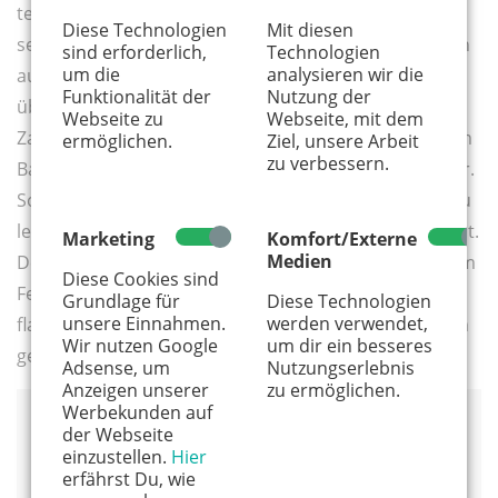
teuren Eukalyptus-Zahncreme von Juris Mutter. Sie ist
Diese Technologien
Mit diesen
sehr verärgert darüber und verdächtigt Juri. Er ist nun
sind erforderlich,
Technologien
um die
analysieren wir die
auch wütend, weil die Anschuldigung gegen ihn
Funktionalität der
Nutzung der
überhaupt nicht wahr ist. Er würde die ekelige
Webseite zu
Webseite, mit dem
Zahnpasta nie freiwillig anrühren, geschweige denn im
ermöglichen.
Ziel, unsere Arbeit
zu verbessern.
Bad verteilen. Beweise für seine Unschuld müssen her.
So kommt er auf die Idee, sich abends auf die Lauer zu
legen. Ob das eine gute Idee ist, das weiß er noch nicht.
Marketing
Komfort/Externe
Medien
Denn nur kurze Zeit später kommt der Einbrecher zum
Diese Cookies sind
Fenster herein – und er ist klein, hat vier Pfoten und
Grundlage für
Diese Technologien
unsere Einnahmen.
werden verwendet,
flauschiges Fell. Eine fabelhafte Geschichte über einen
Wir nutzen Google
um dir ein besseres
gewitzten Koala, zum Vorlesen für Kinder ab 5 Jahren.
Adsense, um
Nutzungserlebnis
Anzeigen unserer
zu ermöglichen.
Werbekunden auf
Smilla Blau, Katja Gehrmann
der Webseite
dtv
einzustellen.
Hier
erfährst Du, wie
15 Euro