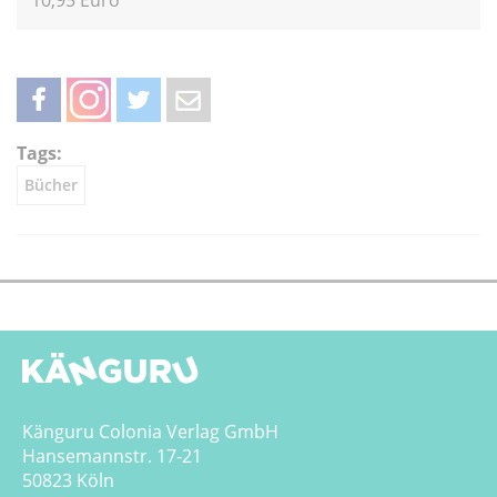
10,95 Euro
teilen
teilen
twittern
weiterleiten
Tags:
Bücher
Känguru Colonia Verlag GmbH
Hansemannstr. 17-21
50823 Köln