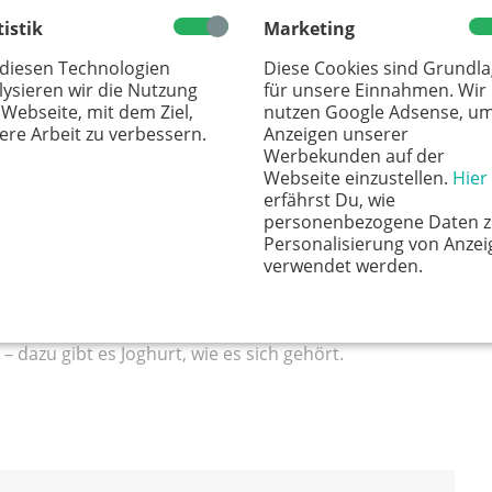
childere, wie wir reisten: Alle Kinder zwischen Gepäck
tistik
Marketing
ch an die Heckscheibe gepresst, den anderen Autos
 diesen Technologien
Diese Cookies sind Grundl
, wussten unsere Eltern nichts davon – es wäre ohnehin
lysieren wir die Nutzung
für unsere Einnahmen. Wir
 Webseite, mit dem Ziel,
nutzen Google Adsense, u
 der Türkei arbeiteten wir unsere andere Wish- List ab:
ere Arbeit zu verbessern.
Anzeigen unserer
lten), Köfte und Maras-Eis mit der charakteristischen
Werbekunden auf der
Webseite einzustellen.
Hier
erfährst Du, wie
personenbezogene Daten z
t weit zu reisen, um meine Kindheit kulinarisch
Personalisierung von Anzei
 gibt es im Asia-Markt (sogar Peteh-Bohnen!), und in
verwendet werden.
ulinarisch durch Anatolien lustwandeln: Dort wird
fen die Getreidesuppe Asure zubereitet und aus
 dazu gibt es Joghurt, wie es sich gehört.