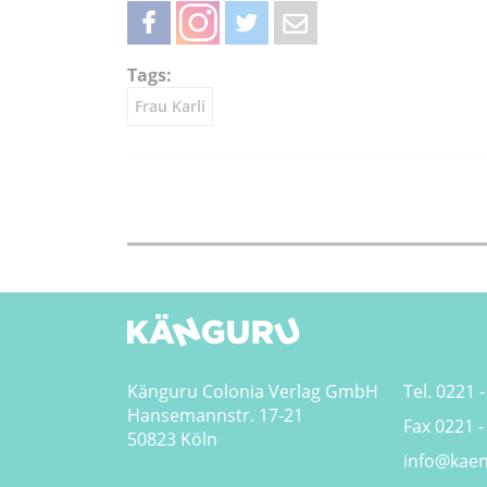
teilen
teilen
twittern
weiterleiten
Tags:
Frau Karli
Känguru Colonia Verlag GmbH
Tel. 0221 -
Hansemannstr. 17-21
Fax 0221 -
50823 Köln
info@kaen