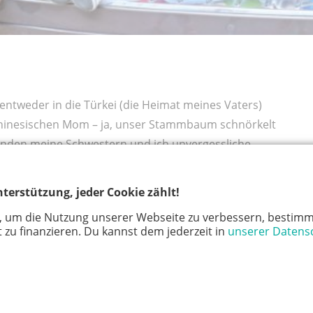
ntweder in die Türkei (die Heimat meines Vaters)
chinesischen Mom – ja, unser Stammbaum schnörkelt
binden meine Schwestern und ich unvergessliche
ein krasser Auftakt für die Sinne: Obwohl wir auf den
e Tropenluft jedes Mal den Atem. Dann mampften wir
terstützung, jeder Cookie zählt!
üste: Saté (Spieße), Lontong (Klebreis), Bubur Sumsum
, um die Nutzung unserer Webseite zu verbessern, bestimm
itzigerweise in Indonesien ein Schuppentier-artiges
 zu finanzieren. Du kannst dem jederzeit in
unserer Datens
et) gleich in den ersten Tagen. Dazu gab es Jasmintee
osnüsse mit Fruchtfleisch.
 Korso mit drei weiteren Familien –, freuten wir uns auf
 in die Autos der Cousinen und Cousins wechselten.