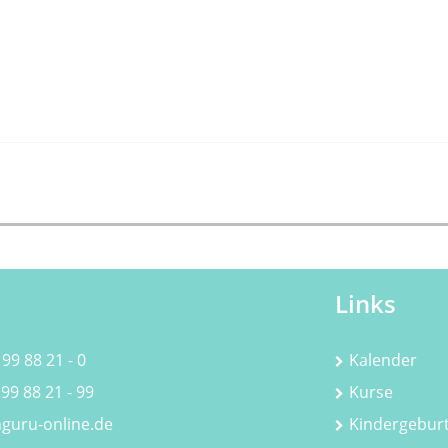
Links
 99 88 21 - 0
Kalender
 99 88 21 - 99
Kurse
guru-online.de
Kindergebur