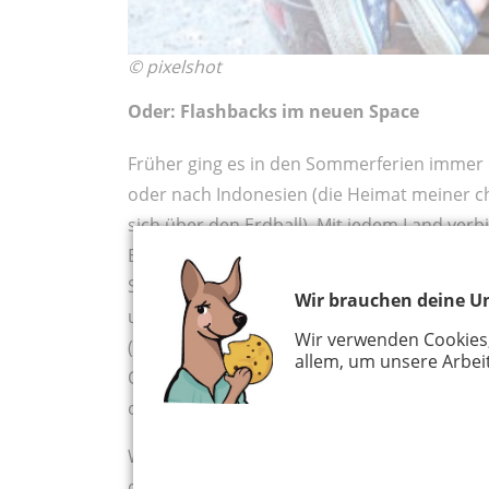
© pixelshot
Oder: Flashbacks im neuen Space
Früher ging es in den Sommerferien immer e
oder nach Indonesien (die Heimat meiner 
sich über den Erdball). Mit jedem Land ver
Eindrücke. Schon die Ankunft in Jakarta war 
Schock gefasst waren, raubte uns die heiß
Wir brauchen deine Un
uns heißhungrig durch unsere Liste der Gel
Wir verwenden Cookies
(herrlicher Brei) und kiloweise Salak (was w
allem, um unsere Arbeit
Obst ist und in der Türkei „Trottel“ bedeut
oder Es Kelapa Muda, eisgekühlte junge Kok
Wenn wir in die Türkei fuhren – natürlich im
die Rastpausen, in denen wir Kinder reihum