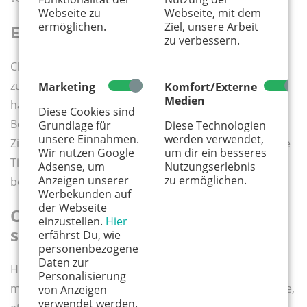
Webseite zu
Webseite, mit dem
ermöglichen.
Ziel, unsere Arbeit
Einzigartiges Mobiliar
zu verbessern.
Clevere Auftragsmöbel vom Schreiner passen genau
zum Raum- und Ordnungsbedarf unserer Kleinen. So
Marketing
Komfort/Externe
Medien
hängen etwa Schränke an Wänden und lassen mehr
Diese Cookies sind
Bodenfläche zum Schieben von Spielzeug an den
Grundlage für
Diese Technologien
unsere Einnahmen.
werden verwendet,
Zimmerrand frei. Ebenso hängen wir Möbel und kleine
Wir nutzen Google
um dir ein besseres
Tische als Klappvarianten rasch an Wände – für
Adsense, um
Nutzungserlebnis
Anzeigen unserer
zu ermöglichen.
besonders viel Tanz- und Spielfläche.
Werbekunden auf
der Webseite
Optisch Platz und Ordnung
einzustellen.
Hier
schaffen
erfährst Du, wie
personenbezogene
Daten zur
Helle Wände machen Zimmer gefühlt groß. Zugleich
Personalisierung
markieren kleine bunte Wandteile besondere Bereiche,
von Anzeigen
verwendet werden.