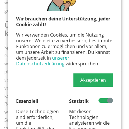
wir ohne Tretminen von einer Ecke in die nächste
gelangen.
Wir brauchen deine Unterstützung, jeder
Überflüssiges ausmisten - Nötiges
Cookie zählt!
kompakt verstauen
Wir verwenden Cookies, um die Nutzung
unserer Webseite zu verbessern, bestimmte
Funktionen zu ermöglichen und vor allem,
Spiel-Platz entsteht beim Entfernen von nicht mehr
um unsere Arbeit zu finanzieren. Du kannst
Gewünschtem. Was Kinder dagegen aktuell immer
dem jederzeit in
unserer
Datenschutzerklärung
widersprechen.
wieder einmal zur Hand nehmen, wandert
platzsparend in Regale. Dazu können auch einfach nur
schmale Bretter als flacher Stauraum an den Wänden
Akzeptieren
verlaufen – so nehmen keine klotzigen Regalschränke
kostbare Spielfläche am Boden fort. Auf derartigen
Essenziell
Statistik
Regalschienen an Wänden entsteht zudem Übersicht,
Diese Technologien
Mit diesen
wohingegen in tiefen Regal- und
sind erforderlich,
Technologien
Schubladenkommoden viele ungenutzte Dinge
um die
analysieren wir die
verstauben.
Funktionalität der
Nutzung der