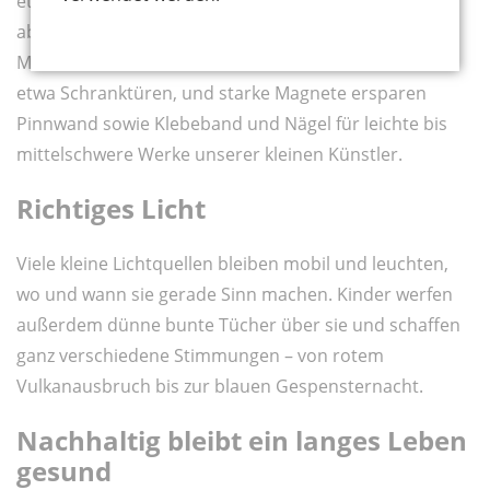
etwa für die Kuschel- und Leseecke. Bemalbare und
abwischbare Wände sparen den Platz für Staffelei,
Maltisch und Lerntafel. Große metallische Flächen,
etwa Schranktüren, und starke Magnete ersparen
Pinnwand sowie Klebeband und Nägel für leichte bis
mittelschwere Werke unserer kleinen Künstler.
Richtiges Licht
Viele kleine Lichtquellen bleiben mobil und leuchten,
wo und wann sie gerade Sinn machen. Kinder werfen
außerdem dünne bunte Tücher über sie und schaffen
ganz verschiedene Stimmungen – von rotem
Vulkanausbruch bis zur blauen Gespensternacht.
Nachhaltig bleibt ein langes Leben
gesund