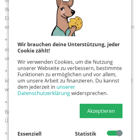
INITIATIVE. Eine Möglichkeit ist, beim Verpacken der
Weihnachtsgeschenke auf verschwenderische
Einmalverpackungen zu verzichten. Die Referentin
empfiehlt folgende umweltfreundlichere Möglichkeiten:
* Bastelt Geschenkpapier aus Zeitungspapier oder
Wir brauchen deine Unterstützung, jeder
einseitig bedrucktem Schmierpapier und
Cookie zählt!
umweltfreundlichen Farben einfach selbst.
Wir verwenden Cookies, um die Nutzung
unserer Webseite zu verbessern, bestimmte
* Seid beim Auspacken der Geschenke vorsichtig, so
Funktionen zu ermöglichen und vor allem,
könnt ihr das alte Geschenkpapier später noch einmal
um unsere Arbeit zu finanzieren. Du kannst
dem jederzeit in
unserer
wiederverwenden.
Datenschutzerklärung
widersprechen.
* Statt Papier können Ihr auch wiederverwendbare
Akzeptieren
Boxen oder Geschenktüten zum Verstecken der
Überraschung benutzen.
Essenziell
Statistik
* Näht alte Stoffreste zu kreativen Stoffbeutelchen