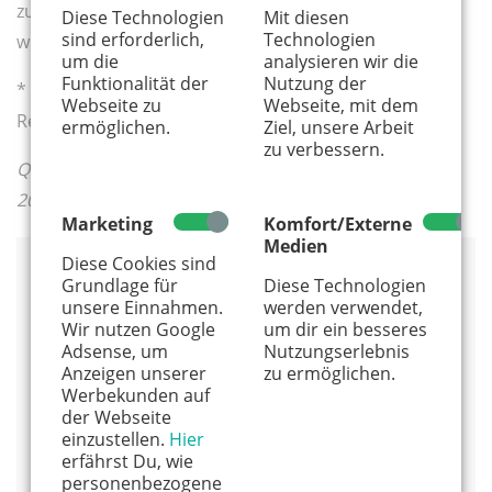
zusammen, die anschließend auch an anderer Stelle
Diese Technologien
Mit diesen
sind erforderlich,
Technologien
wiederverwendet werden können
um die
analysieren wir die
Funktionalität der
Nutzung der
* Kauft Sie mit dem „Blauen Engel“ zertifiziertes
Webseite zu
Webseite, mit dem
Recycling-Geschenkpapier.
ermöglichen.
Ziel, unsere Arbeit
zu verbessern.
Quelle: Die VERBRAUCHER INITIATIVE e.V., Dezember
2014
Marketing
Komfort/Externe
Medien
Diese Cookies sind
Weitere kostenlose Informationen rund um das
Grundlage für
Diese Technologien
Thema Papierherstellung findet ihr auf der
unsere Einnahmen.
werden verwendet,
Wir nutzen Google
um dir ein besseres
Webseite
www.oeko-fair.de
der Verbraucher
Adsense, um
Nutzungserlebnis
Initiative. Das Themenheft „Papier und
Anzeigen unserer
zu ermöglichen.
Papierprodukte" kann kostenlos unter
Werbekunden auf
www.verbraucher.com
heruntergeladen oder
der Webseite
gegen 2,00 Euro Versandkosten auf der Webseite
einzustellen.
Hier
bestellt werden.
erfährst Du, wie
personenbezogene