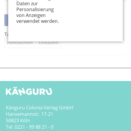
Daten zur
Personalisierung
von Anzeigen
verwendet werden.
teilen
teilen
twittern
weiterleiten
Tags:
Weihnachten
Einkaufen
Känguru Colonia Verlag GmbH
Hansemannstr. 17-21
50823 Köln
Tel. 0221 - 99 88 21 - 0