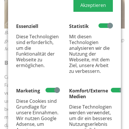
Akzeptieren
Essenziell
Statistik
Bei Konflikten können Beratungsstellen helfen,
Diese Technologien
Mit diesen
gemeinsam Lösungen im Sinne des Kindes zu finden. ©
sind erforderlich,
Technologien
um die
analysieren wir die
Mediaphotos/Adobe Stock
Funktionalität der
Nutzung der
Webseite zu
Webseite, mit dem
Beratungsstellen
ermöglichen.
Ziel, unsere Arbeit
zu verbessern.
Caritas, Diakonie, Pro Familia oder kommunale
Familienberatungen bieten kostenlose und
Marketing
Komfort/Externe
vertrauliche Gespräche an. Dabei geht es vor allem
Medien
Diese Cookies sind
ums Vermitteln und gemeinsame Lösungen. Am
Grundlage für
Diese Technologien
besten funktioniert das, wenn beide Eltern freiwillig
unsere Einnahmen.
werden verwendet,
mitmachen. Manchmal gibt es längere Wartezeiten,
Wir nutzen Google
um dir ein besseres
Adsense, um
Nutzungserlebnis
dann bieten sich freie, kostenpflichtige Angebote an