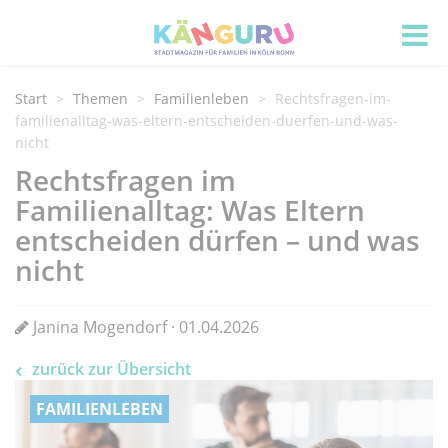
Start
Themen
Familienleben
Rechtsfragen-im-
familienalltag-was-eltern-entscheiden-duerfen-und-was-
nicht
Rechtsfragen im
Familienalltag: Was Eltern
entscheiden dürfen – und was
nicht
Janina Mogendorf · 01.04.2026
zurück zur Übersicht
FAMILIENLEBEN