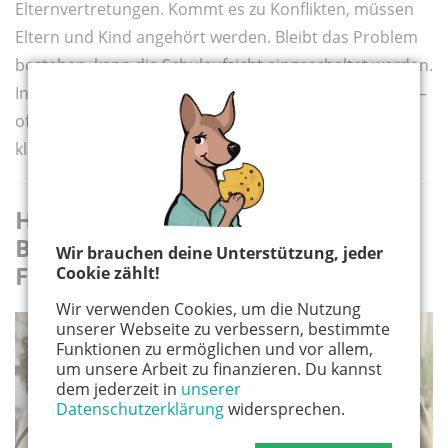
Elternvertretungen. Kommt es zu Konflikten, müssen
Eltern und Kind angehört werden. Bleibt das Problem
bestehen, kann die Schulaufsicht eingeschaltet werden.
In bestimmten Fällen ist auch der Rechtsweg möglich –
oft lassen sich Fragen aber im direkten Gespräch
klären.
Hilfe bei Konflikten:
Beratungsstellen, Jugendamt und
Wir brauchen deine Unterstützung, jeder
Familiengericht
Cookie zählt!
Wir verwenden Cookies, um die Nutzung
unserer Webseite zu verbessern, bestimmte
Funktionen zu ermöglichen und vor allem,
um unsere Arbeit zu finanzieren. Du kannst
dem jederzeit in
unserer
Datenschutzerklärung
widersprechen.