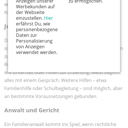
Anzeigen unserer
zu ermöglichen.
wie Familiencoachings oder spezialisierte
Werbekunden auf
der Webseite
Konfliktberatungen.
einzustellen.
Hier
erfährst Du, wie
Jugendamt
personenbezogene
Daten zur
Das Jugendamt ist keine Strafbehörde. Seine Aufgabe
Personalisierung
von Anzeigen
ist es, Kinder und Jugendliche zu schützen und Familien
verwendet werden.
zu unterstützen. Es wird eingeschaltet, wenn das
Kindeswohl gefährdet sein könnte oder bei Themen
wie Unterhalt oder Hilfen zur Erziehung. Meist beginnt
alles mit einem Gespräch. Weitere Hilfen – etwa
Familienhilfe oder Schulbegleitung – sind möglich, aber
an bestimmte Voraussetzungen gebunden.
Anwalt und Gericht
Ein Familienanwalt kommt ins Spiel, wenn rechtliche