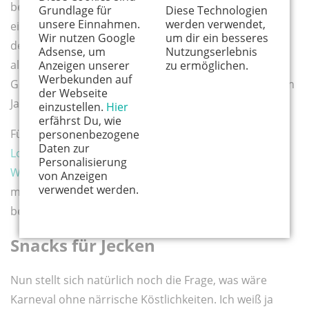
besten mal bei Lisa von
Mamakreativ
vorbei. Sie hat
Grundlage für
Diese Technologien
unsere Einnahmen.
werden verwendet,
eine Sammlung von Karnevalsaktivitäten erstellt, bei
Wir nutzen Google
um dir ein besseres
denen von Bastelideen bis hin zu Bewegungsspielen
Adsense, um
Nutzungserlebnis
alles dabei ist. Und wie wäre es mit einer
Anzeigen unserer
zu ermöglichen.
Werbekunden auf
Grußbotschaft, für diejenigen, mit denen wir in diesem
der Webseite
Jahr nicht feiern dürfen? Mehr dazu in
Lisas Blog
.
einzustellen.
Hier
erfährst Du, wie
Für die richtige Musik zu Hause sorgt in diesem Jahr
personenbezogene
Daten zur
Loss mer singe
mit ihrem
Loss mehr singe zu hos-
Personalisierung
Webshop
und einem tollen
Pänz Paket
. Mit diesem
von Anzeigen
verwendet werden.
musikalischen Überraschungspaket fliegen dann
bestimmt auch bei euch die Löcher aus dem Käse.
Snacks für Jecken
Nun stellt sich natürlich noch die Frage, was wäre
Karneval ohne närrische Köstlichkeiten. Ich weiß ja