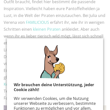
Outfit braucht, findet hier bestimmt die passende
Inspiration. Vielleicht haben eure Pantoffelhelden ja
Lust, in die Welt der Piraten einzutauchen. Bei Julia und
Verena von
FAMILICIOUS
erfahrt ihr, wie ihr in wenigen
Schritten einen
kleinen Piraten
ankleidet. Aber auch
wenn ihr es lieber tierisch wild mögt, lässt sich schnell
etwas Schönes aus dem Hut zaubern. Bei der lieben
Lisa von
ichsowirso
zum Beispiel geht es ab in den
Dschungel und eure kleinen Jecken können sich ohne
viel Aufwand in wilde
Löwen
verwandeln. Für echte
Einhornfans und alle, die gerne einen Ausflug in eine
glitzerbunte Fantasiewelt machen, gibt es ein tolles
Kostümtutorial
bei
kleinliebchen
. Mit Schablonen,
Wir brauchen deine Unterstützung, jeder
Cookie zählt!
Textilkleber und Filz entsteht hier ein magisches
Fabelwesen.
Wir verwenden Cookies, um die Nutzung
unserer Webseite zu verbessern, bestimmte
Funktionen zu ermöglichen und vor allem,