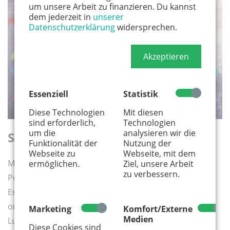
um unsere Arbeit zu finanzieren. Du kannst
dem jederzeit in
unserer
Datenschutzerklärung
widersprechen.
Akzeptieren
Essenziell
Statistik
Diese Technologien
Mit diesen
sind erforderlich,
Technologien
um die
analysieren wir die
Spiele für eine närrische Zeit
Funktionalität der
Nutzung der
Webseite zu
Webseite, mit dem
Mit ein paar Karnevalsklassikern auf den Ohren, einer
ermöglichen.
Ziel, unsere Arbeit
zu verbessern.
Polonaise durch die eigenen vier Wände oder einem
Ententanz im Wohnzimmer kommt bestimmt schon
ordentlich Stimmung in die eigene Bude. Wer noch
Marketing
Komfort/Externe
Medien
Lust auf etwas mehr Action zu Hause hat, schaut am
Diese Cookies sind