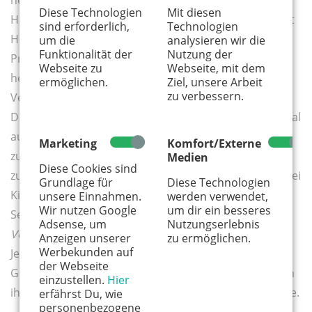
neugierig, lebensfroh, nicht so gefangen in einem
Diese Technologien
Mit diesen
Hamsterrad. Kinder denken anders, gehen anders mit
sind erforderlich,
Technologien
Herausforderungen um, reden nicht dauernd von
um die
analysieren wir die
Funktionalität der
Nutzung der
Problemen sondern machen einfach. Das sollten wir
Webseite zu
Webseite, mit dem
heute in einer Welt voller immer schnellerer
ermöglichen.
Ziel, unsere Arbeit
zu verbessern.
Veränderungen auch wieder viel öfter machen.
Deshalb ist es aus meiner Sicht wichtig, sich wieder mal
auf Augenhöhe mit den Kindern zu begeben. Ihnen
Marketing
Komfort/Externe
zuzuhören, die Welt mit ihren Augen sehen, auf Dinge
Medien
Diese Cookies sind
zu achten, die wir übersehen. Ich lerne von meinen drei
Grundlage für
Diese Technologien
Kindern täglich mehr, als in allen Management-
unsere Einnahmen.
werden verwendet,
Wir nutzen Google
um dir ein besseres
Seminaren zusammen. Die Heldin des neuen Buches
Adsense, um
Nutzungserlebnis
Von Kindern lernen
ist Holly, meine jüngste Tochter.
Anzeigen unserer
zu ermöglichen.
Werbekunden auf
Jedes Kapitel beginnt mit einer unterhaltsamen
der Webseite
Geschichte, was ich in einer bestimmten Situation von
einzustellen.
Hier
ihr gelernt und dann in meinem Leben verändert habe.
erfährst Du, wie
personenbezogene