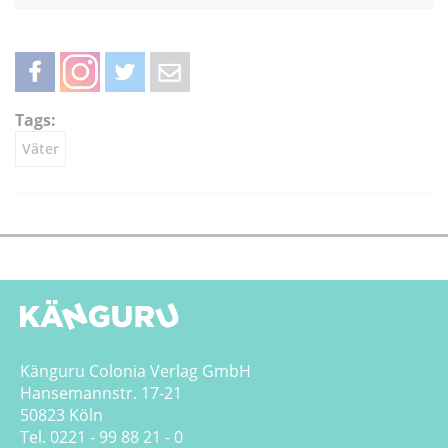
teilen
teilen
twittern
weiterleiten
Tags:
Väter
Känguru Colonia Verlag GmbH
Hansemannstr. 17-21
50823 Köln
Tel. 0221 - 99 88 21 - 0