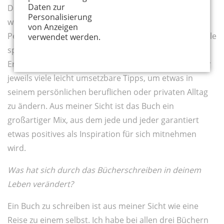
Daten zur
Dr. Bertold Ulsamer, mein früherer Coach, über den
Personalisierung
wir schon sprachen, ordnet das dann aus der
von Anzeigen
Perspektive des Psychologen ein und ergänzt ganz viele
verwendet werden.
spannende Geschichten aus seiner jahrzehntelangen
Erfahrung als Coach und Trainer. Dazu gibt es von mir
jeweils viele leicht umsetzbare Tipps, um etwas in
seinem persönlichen beruflichen oder privaten Alltag
zu ändern. Aus meiner Sicht ist das Buch ein
großartiger Mix, aus dem jede und jeder garantiert
etwas positives als Inspiration für sich mitnehmen
wird.
Was hat sich durch das Bücherschreiben in deinem
Leben verändert?
Ein Buch zu schreiben ist aus meiner Sicht wie eine
Reise zu einem selbst. Ich habe bei allen drei Büchern