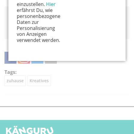
einzustellen.
Hier
erfährst Du, wie
personenbezogene
Mehr von Anna findet ihr auf ihrem
Blog
oder bei
Daten zur
Instagram
.
Personalisierung
von Anzeigen
verwendet werden.
teilen
teilen
twittern
weiterleiten
Tags:
zuhause
Kreatives