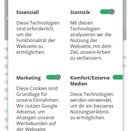
Essenziell
Statistik
Diese Technologien
Mit diesen
sind erforderlich,
Technologien
um die
analysieren wir die
Funktionalität der
Nutzung der
Webseite zu
Webseite, mit dem
Natürlich eignet sich das Mitmachbuch nicht nur für
ermöglichen.
Ziel, unsere Arbeit
die Zeit zu Hause, sondern wird uns auch in Zukunft ein
zu verbessern.
guter Begleiter sein, zum Beispiel dann, wenn es wieder
auf Reisen geht oder es draußen gießt wie aus Eimern.
Marketing
Komfort/Externe
Und wenn es Mama oder Papa mal langweilig wird,
Medien
Diese Cookies sind
finden sie sicher auch ein paar Seiten, auf denen sie
Grundlage für
Diese Technologien
kreativ werden können.
unsere Einnahmen.
werden verwendet,
Wir nutzen Google
um dir ein besseres
#wir bleiben zuhause
Adsense, um
Nutzungserlebnis
Anzeigen unserer
zu ermöglichen.
Kindermitmachbuch
Werbekunden auf
Frech Verlag 2020, 10 Euro
der Webseite