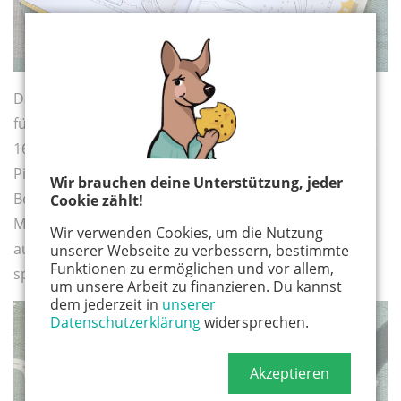
Das druckfrische Beschäftigungsbuch für Kinder ab
fünf Jahre hält für jeden Geschmack etwas bereit. Auf
160 Seiten warten bunte Oktopusse, abenteuerlustige
Piraten und kleine Meerjungfrauen auf euch.
Wir brauchen deine Unterstützung, jeder
Besonders gut gefällt mir, dass es hier nicht nur jede
Cookie zählt!
Menge Ausmalbilder und Rechenrätsel gibt, sondern
Wir verwenden Cookies, um die Nutzung
auch unterhaltsame Spielideen und einfache, aber
unserer Webseite zu verbessern, bestimmte
Funktionen zu ermöglichen und vor allem,
spannende DIYs.
um unsere Arbeit zu finanzieren. Du kannst
dem jederzeit in
unserer
Datenschutzerklärung
widersprechen.
Akzeptieren