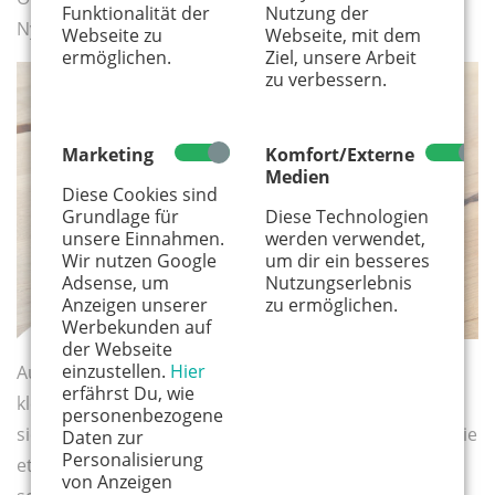
Funktionalität der
Nutzung der
Nylonfaden verwendet. Und fertig ist das Osterei.
Webseite zu
Webseite, mit dem
ermöglichen.
Ziel, unsere Arbeit
zu verbessern.
Marketing
Komfort/Externe
Medien
Diese Cookies sind
Grundlage für
Diese Technologien
unsere Einnahmen.
werden verwendet,
Wir nutzen Google
um dir ein besseres
Adsense, um
Nutzungserlebnis
Anzeigen unserer
zu ermöglichen.
Werbekunden auf
der Webseite
einzustellen.
Hier
Auf die gleiche Weise könnt ihr übrigens auch ein
erfährst Du, wie
kleines Häschen aus Papier zaubern. Hierfür eignet
personenbezogene
sich die
Vorlage
von
MamaZ
hervorragend. Ich habe sie
Daten zur
Personalisierung
etwas kleiner ausgedruckt, damit die Hasen eine
von Anzeigen