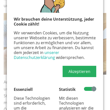
und das nächste Ei passend darauf legen.
Wir brauchen deine Unterstützung, jeder
Cookie zählt!
Wir verwenden Cookies, um die Nutzung
unserer Webseite zu verbessern, bestimmte
Funktionen zu ermöglichen und vor allem,
um unsere Arbeit zu finanzieren. Du kannst
dem jederzeit in
unserer
Datenschutzerklärung
widersprechen.
Akzeptieren
Am Ende die beiden letzten Seiten zusammen kleben
und schon ist euer Osterei fertig. Wollt ihr es an einen
Essenziell
Statistik
Strauch hängen, faltet es einmal flach auf und macht
Diese Technologien
Mit diesen
mit einer Nadel oder spitzen Schere eine kleine
sind erforderlich,
Technologien
um die
analysieren wir die
Öffnung für den Faden. Ich habe einfach einen