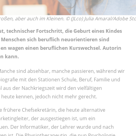
oßen, aber auch im Kleinen. © (JLco) Julia Amaral/Adobe St
t, technischer Fortschritt, die Geburt eines Kindes
 Menschen sich beruflich neuorientieren sind
chen wagen einen beruflichen Kurswechsel. Autorin
en kann.
anche sind absehbar, manche passieren, während wir
grafie mit den Stationen Schule, Beruf, Familie und
 aus der Nachkriegszeit wird den vielfältigen
e heute kennen, jedoch nicht mehr gerecht.
ie frühere Chefsekretärin, die heute alternative
ketingleiter, der ausgestiegen ist, um ein
auen. Der Informatiker, der Lehrer wurde und nach
gen ist. Die Physiotherapeutin, die nun Psychologie