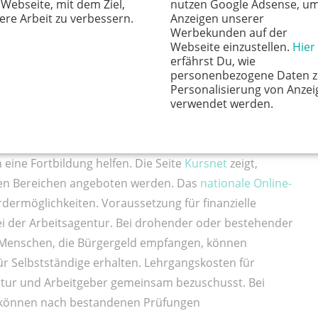
 Webseite, mit dem Ziel,
nutzen Google Adsense, u
und finanzieller Unterstützung lassen sich neue Wege
ere Arbeit zu verbessern.
Anzeigen unserer
Werbekunden auf der
e gute Anlaufstelle.
Webseite einzustellen.
Hier
erfährst Du, wie
Weg
personenbezogene Daten z
Personalisierung von Anzei
verwendet werden.
r eigenen Fähigkeiten und ein Abgleich mit der
ekteinstieg in einen verwandten Beruf durchaus
ssende Stellenausschreibungen in der eigenen Region.
 eine Fortbildung helfen. Die Seite
Kursnet
zeigt,
nen Bereichen angeboten werden. Das
nationale Online-
rdermöglichkeiten. Voraussetzung für finanzielle
ei der Arbeitsagentur. Bei drohender oder bestehender
. Menschen, die Bürgergeld empfangen, können
̈r Selbstständige erhalten. Lehrgangskosten für
ntur und Arbeitgeber gemeinsam bezuschusst. Bei
s können nach bestandenen Prüfungen