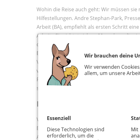
Wohin die Reise auch geht: Wir müssen sie n
Hilfestellungen. Andre Stephan-Park, Press
Arbeit (BA), empfiehlt als ersten Schritt ein
Arbeit. „Sie richtet sich an Menschen, die s
oder zumindest darüber nachdenken.“ Im G
Entwicklungsmöglichkeiten. Auf der Seite
Be
Wir brauchen deine Un
Voraussetzungen informieren. „Zwar ist der
Wir verwenden Cookies
vor einigen Jahren. Dennoch bieten die mei
allem, um unsere Arbeit
Fachkräfte“, macht Stephan-Park Mut. Das gi
sozialen und pädagogischen Berufen wie de
Der Arbeitsmarkt bietet Ch
Essenziell
Sta
Veränderungen im Leben erfordern manchma
Entwicklungen, gesundheitliche Einschränk
Diese Technologien sind
Mit
erforderlich, um die
ana
Aufgabe. Der Arbeitsmarkt ist heute offen un