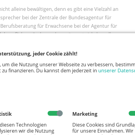
icht alleine bewältigen, denn es gibt eine Vielzahl an
esprecher bei der Zentrale der Bundesagentur für
e Berufsberatung für Erwachsene bei der Agentur für
ich beruflich verändern oder weiterentwickeln wollen
espräch geht es um individuelle Optionen und
rufenet
kann man sich vorab über Tätigkeitsfelder und
terstützung, jeder Cookie zählt!
 Arbeitsmarkt derzeit weniger aufnahmefähig als noch
, um die Nutzung unserer Webseite zu verbessern, bestimm
sten Branchen weiterhin gute Chancen – besonders für
 zu finanzieren. Du kannst dem jederzeit in
unserer Datens
lt auch für ältere Arbeitnehmende und vor allem in
r Pflege oder im Handwerk.
ancen für jeden Lebensweg
tistik
Marketing
l auch berufliche Anpassungen – ob durch familiäre
ungen oder den Wunsch nach einer erfüllenden
 diesen Technologien
Diese Cookies sind Grundl
lysieren wir die Nutzung
für unsere Einnahmen. Wir
d vielfältig und bietet zahlreiche Möglichkeiten zur