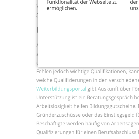
Funktionalität der Webseite zu
der
Weiterentwicklung. Mit passender Beratung 
ermöglichen.
uns
gut meistern. Die Arbeitsagentur ist hier ein
Fortbildungen ebnen den 
Am Anfang stehen eine Bestandsaufnahme de
angestrebten Aufgabe. Manchmal ist ein Dir
erfolgversprechend. Das Jobportal zeigt pa
Fehlen jedoch wichtige Qualifikationen, kann
welche Qualifizierungen in den verschiede
Weiterbildungsportal
gibt Auskunft über Fö
Unterstützung ist ein Beratungsgespräch b
Arbeitslosigkeit helfen Bildungsgutscheine
Gründerzuschüsse oder das Einstiegsgeld fu
Beschäftigte werden häufig von Arbeitsage
Qualifizierungen für einen Berufsabschlus