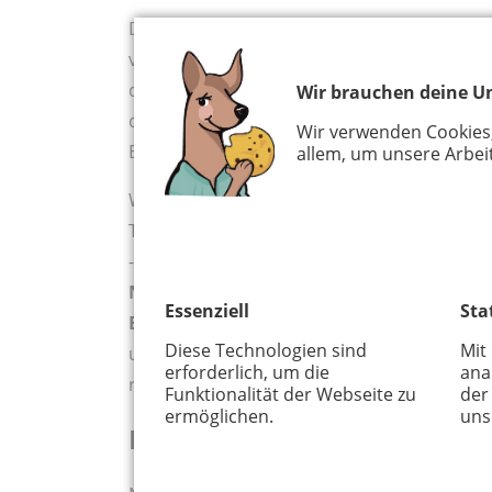
Der Hofladen vom Biohof Bursch, neben dem
verlockend mit Gemüse in allen Farben in D
durch die üppigen Auslagen und kaufen Din
Wir brauchen deine Un
dicke, süße Datteln. Das haben wir nun davo
Wir verwenden Cookies
Einkaufstasche.
allem, um unsere Arbeit
Was das Winterevent angeht, haben wir wo
Tannenbaumschmücken ist nicht am heutigen
- wäre ja auch logistisch extrem aufwändig
November von 16 bis 18 Uhr
statt. Ach her
Essenziell
Sta
Einsetzen der Dunkelheit gegen 17 Uhr
we
Diese Technologien sind
Mit
und alle gemeinsam auf die Suche nach dem 
erforderlich, um die
ana
richtige Nachtwanderung.
Funktionalität der Webseite zu
der
ermöglichen.
uns
Lecker und heimelig