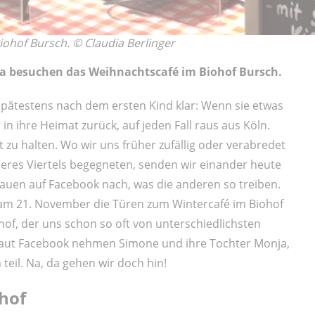
iohof Bursch. © Claudia Berlinger
ia besuchen das Weihnachtscafé im Biohof Bursch.
 spätestens nach dem ersten Kind klar: Wenn sie etwas
in ihre Heimat zurück, auf jeden Fall raus aus Köln.
 zu halten. Wo wir uns früher zufällig oder verabredet
seres Viertels begegneten, senden wir einander heute
uen auf Facebook nach, was die anderen so treiben.
h am 21. November die Türen zum Wintercafé im Biohof
hof, der uns schon so oft von unterschiedlichsten
laut Facebook nehmen Simone und ihre Tochter Monja,
teil. Na, da gehen wir doch hin!
hof