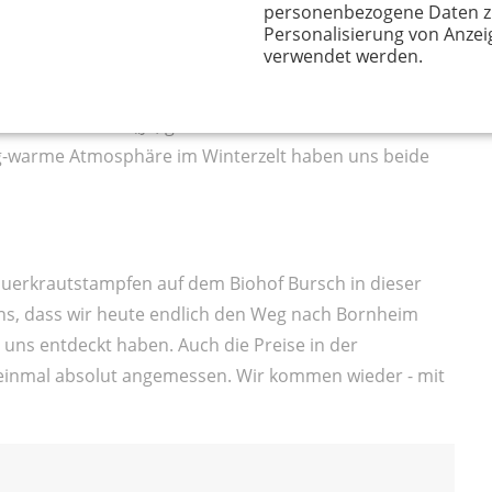
 Waffeln, die so lecker duften, dass wir Mamas auch
personenbezogene Daten z
en, Kalorien hin oder her. Insbesondere, als die Öfen
Personalisierung von Anzei
verwendet werden.
nden, brennenden Holzes die Luft erfüllt, stellt sich
ne und Holzöfen :-) „Mama, wann schmücken wir die
 den Kalender: „Ja, ganz bald ist es soweit." Das
lig-warme Atmosphäre im Winterzelt haben uns beide
Sauerkrautstampfen auf dem Biohof Bursch in dieser
uns, dass wir heute endlich den Weg nach Bornheim
 uns entdeckt haben. Auch die Preise in der
einmal absolut angemessen. Wir kommen wieder - mit