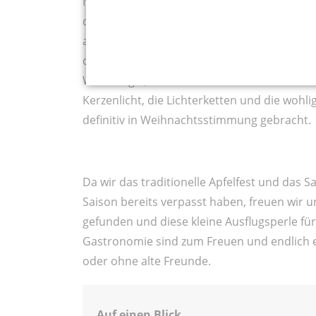
Norea und Monja schmausen genüsslich ihre
die Variante mit Kirschen und Sahne verputz
angeworfen werden und der Duft des knusper
das erste Wintergefühl ein. Ich liebe Kami
Wohnung?", will Norea wissen. Ich schaue auf
Kerzenlicht, die Lichterketten und die woh
definitiv in Weihnachtsstimmung gebracht.
Da wir das traditionelle Apfelfest und das 
Saison bereits verpasst haben, freuen wir 
gefunden und diese kleine Ausflugsperle für
Gastronomie sind zum Freuen und endlich 
oder ohne alte Freunde.
Auf einen Blick