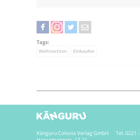
teilen
teilen
twittern
weiterleiten
Tags:
Weihnachten
Einkaufen
Känguru Colonia Verlag GmbH
Tel. 0221 -