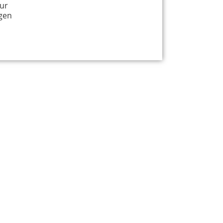
ur
gen