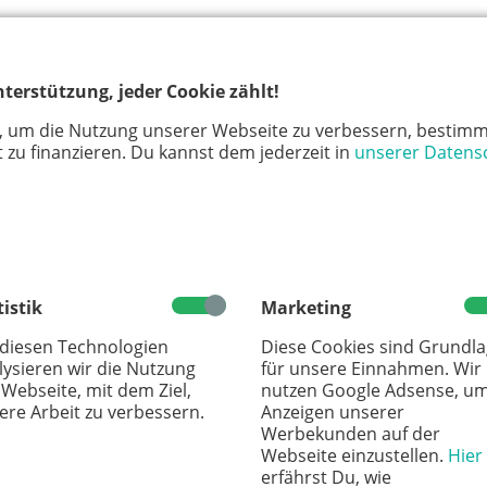
 das Winterzelt aufgebaut ist, nimmt uns sehr
emeterqualität in Empfang. Wir stöbern erst einmal
kelbrot und Käse mit Walnüssen drin, Bergkäse und
terstützung, jeder Cookie zählt!
n, einen solchen Laden hungrig zu betreten: eine volle
, um die Nutzung unserer Webseite zu verbessern, bestimm
 zu finanzieren. Du kannst dem jederzeit in
unserer Datens
hl leider etwas missverstanden. Das gemeinsame
 Eröffnungstag und gebastelt wird auch nicht täglich
. Diese besondere Aktion findet am Mittwoch, den
29.
rje, da können wir nicht ... Aber am
6. Dezember bei
tistik
Marketing
rden wir mit Monja und ihrer Mama wieder hier sein
 diesen Technologien
Diese Cookies sind Grundl
Nikolaus gehen. Die Kinder freuen sich schon auf eine
lysieren wir die Nutzung
für unsere Einnahmen. Wir
 Webseite, mit dem Ziel,
nutzen Google Adsense, u
ere Arbeit zu verbessern.
Anzeigen unserer
Werbekunden auf der
Webseite einzustellen.
Hier
erfährst Du, wie