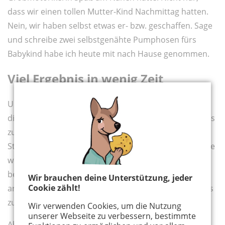
dass wir einen tollen Mutter-Kind Nachmittag hatten.
Nein, wir haben selbst etwas er- bzw. geschaffen. Sage
und schreibe zwei selbstgenähte Pumphosen fürs
Babykind habe ich heute mit nach Hause genommen.
Viel Ergebnis in wenig Zeit
Und die Tochter einen Loop-Schal und zwei Beanies,
die sie übrigens völlig selbstlos für ihre beiden Cousins
zur Einschulung geschneidert hat. Das alles in 3,5
Stunden! Und nur noch einmal fürs Protokoll: Ich hatte
wirklich keine Ahnung, wie man eine Nähmaschine
bedient. Geschweige denn, wie man Stoffe
Wir brauchen deine Unterstützung, jeder
Cookie zählt!
aneinandernäht, um irgendetwas Brauchbares daraus
zu werkeln.
Wir verwenden Cookies, um die Nutzung
unserer Webseite zu verbessern, bestimmte
Aber dank Heike - der guten Seele der Nähschule -