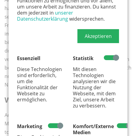
Funktionen zu ermöglichen und vor allem,
um unsere Arbeit zu finanzieren. Du kannst
habe ich das Gefühl, nicht mehr ganz so talentfrei zu
dem jederzeit in
unserer
sein, was das Nähen angeht. Mit einer unglaublichen
Datenschutzerklärung
widersprechen.
Freundlichkeit, Ausdauer und Geduld hat sie uns
immer wieder motiviert (und uns auch ein kleines
Akzeptieren
bisschen das Gefühl gegeben, dass wir es WIRKLICH
drauf haben ;)) und uns zu wunderbaren Dingen
Essenziell
Statistik
verholfen. Dabei hat sie gleichzeitig auch noch Kunden
bedient, die zum Stoffkaufen vorbeikamen oder einfach
Diese Technologien
Mit diesen
sind erforderlich,
Technologien
nur eine Frage hatten oder Hilfestellung bei einem
um die
analysieren wir die
Nähstück brauchten.
Funktionalität der
Nutzung der
Webseite zu
Webseite, mit dem
Wunderschöne Stoffe
ermöglichen.
Ziel, unsere Arbeit
zu verbessern.
Ach - und was die Stoffe angeht: Inhaberin Susanne
Mercedes Kelber und ihre Mitarbeiterinnen haben ein
Marketing
Komfort/Externe
tolles Händchen für schöne und ausgefallene Stoffe.
Medien