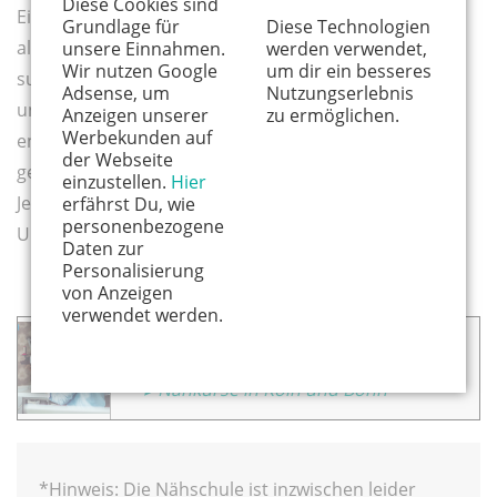
Diese Cookies sind
Eine größere Auswahl an Stoffen finden Nähfans
Grundlage für
Diese Technologien
allerdings in dem dazugehörigen Stoffladen crêpes
unsere Einnahmen.
werden verwendet,
Wir nutzen Google
um dir ein besseres
suzette* in Sülz. In dem Mutter-Kind Kurs sind die von
Adsense, um
Nutzungserlebnis
uns selbst ausgewählten Stoffe übrigens im Preis
Anzeigen unserer
zu ermöglichen.
Werbekunden auf
enthalten. Nächste Woche gehen wir beide wieder
der Webseite
gemeinsam hin. Der Plan ist, eine Tasche zu nähen!
einzustellen.
Hier
Jetzt weiß ich ja: Ich kann das. Und mit Heikes
erfährst Du, wie
personenbezogene
Unterstützung sowieso.
Daten zur
Personalisierung
von Anzeigen
verwendet werden.
Das könnte dich auch interessieren:
▸ Nähkurse in Köln und Bonn
*Hinweis: Die Nähschule ist inzwischen leider