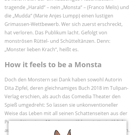
tragende „Harald“ – nein „Monsta“ – (Franco Melis) und
die „Mudda“ (Marie Anjes Lumpp) einen lustigen
Grimassen-Wettbewerb. Wer sich zuerst erschreckt,
hat verloren. Das Publikum lacht. Gefolgt von
monströsen Rüttel- und Schütteltänzen. Denn:
„Monster lieben Krach“, heißt es.
How it feels to be a Monsta
Doch den Monstern sei Dank haben sowohl Autorin
Dita Zipfel, deren gleichnamiges Buch 2018 im Tulipan-
Verlag erschien, als auch das Comedia Theater den
Spieß umgedreht: So lassen sie unkonventioneller
Weise das Leben mit all seinen Schattenseiten aus der
Perspektive eines Monsters erzählen, statt wie üblich
aus der langweiligen des immer motzenden Menschen.