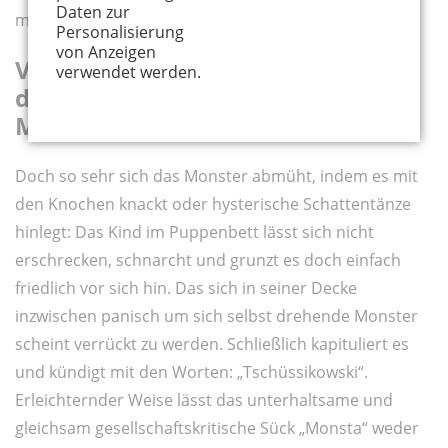
Daten zur
mit seinem Finger auf Menschen zeigend.
Personalisierung
von Anzeigen
Von schnarchenden Kindern und
verwendet werden.
durchdrehenden
Monstern
Doch so sehr sich das Monster abmüht, indem es mit
den Knochen knackt oder hysterische Schattentänze
hinlegt: Das Kind im Puppenbett lässt sich nicht
erschrecken, schnarcht und grunzt es doch einfach
friedlich vor sich hin. Das sich in seiner Decke
inzwischen panisch um sich selbst drehende Monster
scheint verrückt zu werden. Schließlich kapituliert es
und kündigt mit den Worten: „Tschüssikowski“.
Erleichternder Weise lässt das unterhaltsame und
gleichsam gesellschaftskritische Sück „Monsta“ weder