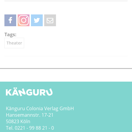
teilen
teilen
twittern
weiterleiten
Tags:
Theater
Känguru Colonia Verlag GmbH
Hansemannstr. 17-21
50823 Köln
Tel. 0221 - 99 88 21 - 0