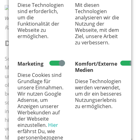
Diese Technologien
Mit diesen
sind erforderlich,
Technologien
um die
analysieren wir die
/ Foto: Rebecca
Wie fühlt es sich an, ein Monster zu sein?
Funktionalität der
Nutzung der
Ramplow
Webseite zu
Webseite, mit dem
ermöglichen.
Ziel, unsere Arbeit
Das Monster in mir
zu verbessern.
Somit geht es in dem herrlichen, ironischen
Marketing
Komfort/Externe
Monsterstück, dessen Vorlage von Jutta M. Staerk
Medien
Diese Cookies sind
umgeschrieben wurde, um viel mehr als um
Grundlage für
Diese Technologien
oberflächlichen Grusel: Nämlich darum, dass wir
unsere Einnahmen.
werden verwendet,
bestimmt alle schon mal jemand anderem den
Wir nutzen Google
um dir ein besseres
Adsense, um
Nutzungserlebnis
schwarzen Peter zugeschoben haben. Nur weil unser
Anzeigen unserer
zu ermöglichen.
inneres, persönliches Monster uns nicht genauer hat
Werbekunden auf
der Webseite
hinsehen lassen. Um unsere eigenen Ängste zu
einzustellen.
Hier
verschleiern. Passend dazu geht das menschelnde
erfährst Du, wie
Monster mit seinem Plüschkostüm auch ins Publikum,
personenbezogene