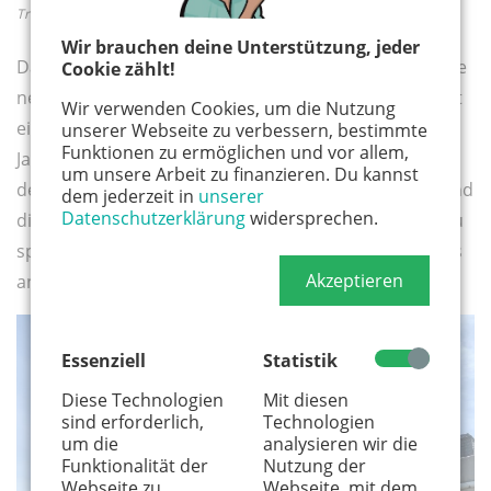
Treppchen
Wir brauchen deine Unterstützung, jeder
Das
Kapellchen
solltet ihr mal genauer unter die Lupe
Cookie zählt!
nehmen. Es ist das Wahrzeichen Rodenkirchens, heißt
Wir verwenden Cookies, um die Nutzung
eigentlich Alt St. Maternus und stammt aus dem 10.
unserer Webseite zu verbessern, bestimmte
Funktionen zu ermöglichen und vor allem,
Jahrhundert. Das macht einen schon ein bisschen
um unsere Arbeit zu finanzieren. Du kannst
demütig, vor solch einem alten Gebäude zu stehen und
dem jederzeit in
unserer
Datenschutzerklärung
widersprechen.
die abgelaufenen Pflastersteine unter den Schuhen zu
spüren. Ihr seid jetzt im alten Ortskern Rodenkirchens
Akzeptieren
angelangt und das hat etwas magisches.
Essenziell
Statistik
Diese Technologien
Mit diesen
sind erforderlich,
Technologien
um die
analysieren wir die
Funktionalität der
Nutzung der
Webseite zu
Webseite, mit dem