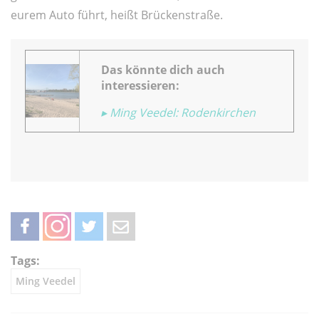
eurem Auto führt, heißt Brückenstraße.
Das könnte dich auch
interessieren:
▸ Ming Veedel: Rodenkirchen
teilen
teilen
twittern
weiterleiten
Tags:
Ming Veedel