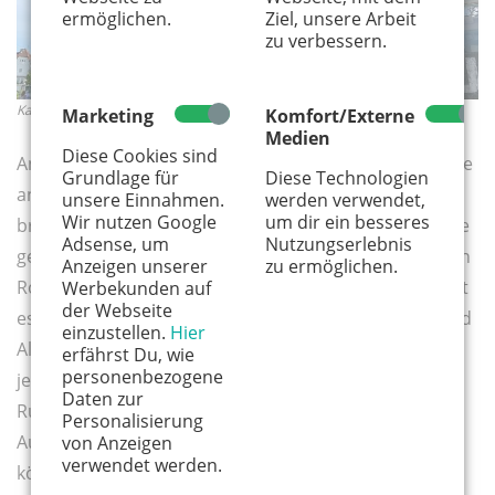
ermöglichen.
Ziel, unsere Arbeit
zu verbessern.
Kapellchen Alt St. Maternus
Marketing
Komfort/Externe
Medien
Diese Cookies sind
An der
Rheinstation
vorbei, wo früher Gäste wahlweise
Grundlage für
Diese Technologien
an Tischen oder in Liegestühlen in der Sonne
unsere Einnahmen.
werden verwendet,
Wir nutzen Google
um dir ein besseres
brutzelten und ein Kölsch oder eine Rhabarberschorle
Adsense, um
Nutzungserlebnis
genossen, erblickt ihr dann das eigentlich Magische an
Anzeigen unserer
zu ermöglichen.
Rodenkirchen – die Weite des Rheinstrandes. Jetzt gibt
Werbekunden auf
der Webseite
es kein Halten mehr, denn der Strand übt auf Jung und
einzustellen.
Hier
Alt einen Sog aus, der seinesgleichen sucht. Bei fast
erfährst Du, wie
personenbezogene
jedem Wetter starten vom Bootsanleger des Kölner
Daten zur
Rudervereins von 1877 e. V. die Mitglieder zu ihren
Personalisierung
Ausfahrten auf den Rhein. Es ist zu schön, denn hier
von Anzeigen
verwendet werden.
könnt ihr mal die Schuhe ausziehen und die Füße in