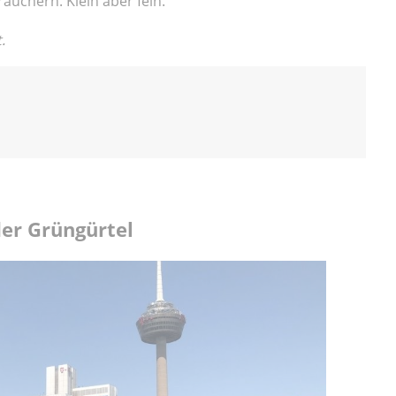
chern. Klein aber fein.
.
der Grüngürtel