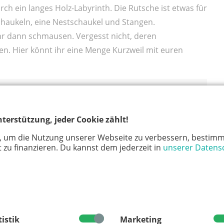
h ein langes Holz-Labyrinth. Die Rutsche ist etwas für
Schaukeln, eine Nestschaukel und Stangen.
hr dann schmausen. Vergesst nicht, deren
en. Hier könnt ihr eine Menge Kurzweil mit euren
Straße, 50733 Köln
terstützung, jeder Cookie zählt!
, um die Nutzung unserer Webseite zu verbessern, bestimm
er Innenstadt
 zu finanzieren. Du kannst dem jederzeit in
unserer Datens
tistik
Marketing