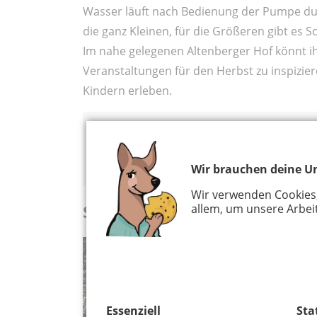
Wasser läuft nach Bedienung der Pumpe durc
die ganz Kleinen, für die Größeren gibt es 
Im nahe gelegenen Altenberger Hof könnt i
Veranstaltungen für den Herbst zu inspizier
Kindern erleben.
Wo?
Nippeser Tälchen, Louis-Ferdinand-
Wir brauchen deine Un
Wir verwenden Cookies
Spielplatz am Römerturm in d
allem, um unsere Arbeit
Essenziell
Sta