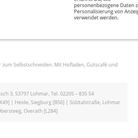
personenbezogene Daten z
feln, Wurst und Käse gekühlt aus dem „Regiomaten").
Personalisierung von Anzei
verwendet werden.
357, 42653 Solingen-Gräfrath, Tel. 0212 – 59 14 38
 zum Selbstschneiden. Mit Hofladen, Gutscafé und
usch 3, 53797 Lohmar, Tel. 02205 – 835 54
49] | Heide, Siegburg [B56] | Sülztalstraße, Lohmar
Obersteeg, Overath [L284]