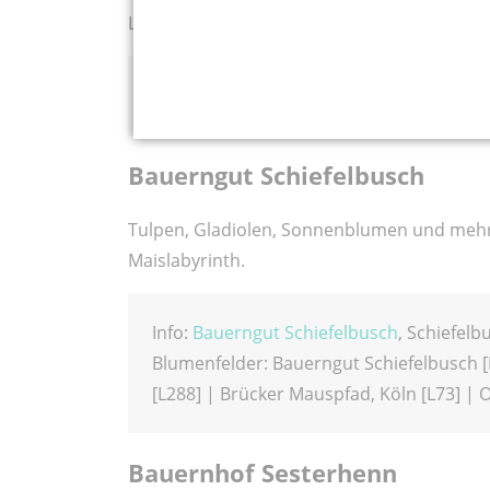
Landhütte (Milchautomat sowie Eier, Kartof
Info:
Bauernhof Meinsma
, Lützowstraße 
Bauerngut Schiefelbusch
Tulpen, Gladiolen, Sonnenblumen und mehr
Maislabyrinth.
Info:
Bauerngut Schiefelbusch
, Schiefelb
Blumenfelder: Bauerngut Schiefelbusch [K
[L288] | Brücker Mauspfad, Köln [L73] | 
Bauernhof Sesterhenn