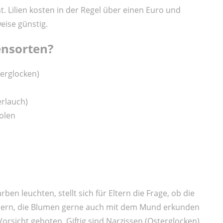
t. Lilien kosten in der Regel über einen Euro und
eise günstig.
nsorten?
terglocken)
erlauch)
olen
n leuchten, stellt sich für Eltern die Frage, ob die
indern, die Blumen gerne auch mit dem Mund erkunden
Vorsicht geboten. Giftig sind Narzissen (Osterglocken),