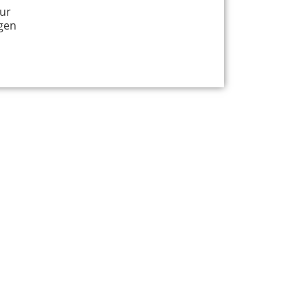
ur
gen