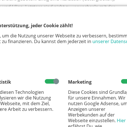
nd Lilien. Letztere sind nicht zu verwechseln mit der
gewächsen gehört und deren Blüten sogar essbar sind.
terstützung, jeder Cookie zählt!
Kinder Sonnenblumen und tatsächlich auch die
 Zierlauch (Allium).
, um die Nutzung unserer Webseite zu verbessern, bestimm
 zu finanzieren. Du kannst dem jederzeit in
unserer Datens
ch interessieren:
en mit Kindern in Köln und Umgebung
tistik
Marketing
 diesen Technologien
Diese Cookies sind Grundl
lysieren wir die Nutzung
für unsere Einnahmen. Wir
 Webseite, mit dem Ziel,
nutzen Google Adsense, u
ere Arbeit zu verbessern.
Anzeigen unserer
Werbekunden auf der
Webseite einzustellen.
Hier
len zum Selbstschneiden. Mit Bauernladen und
erfährst Du, wie