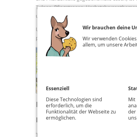
Tulpen, Pfingstrosen, Herbstchrysanthemen u
ungiftigen Taglilie, die nicht zu den Lilien
Wir brauchen deine Un
Ungiftig und völlig unbedenklich sind für 
prächtigen Gladiolen. Außerdem Dahlien und
Wir verwenden Cookies
allem, um unsere Arbeit
Das könnte dich au
▸ Erdbeeren pflück
Essenziell
Sta
Diese Technologien sind
Mit
Blumenfelder in der Region
erforderlich, um die
ana
Funktionalität der Webseite zu
der
ermöglichen.
uns
Bauernhof Meinsma
Tulpen, Dahlien, Sonnenblumen und Gladio