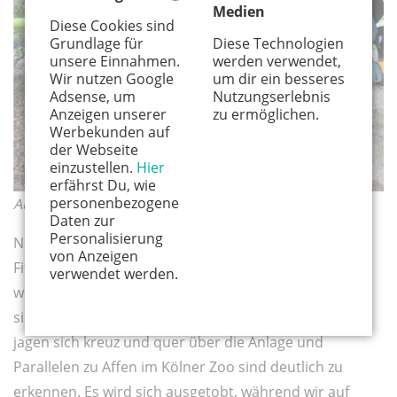
Medien
Diese Cookies sind
Grundlage für
Diese Technologien
unsere Einnahmen.
werden verwendet,
Wir nutzen Google
um dir ein besseres
Adsense, um
Nutzungserlebnis
Anzeigen unserer
zu ermöglichen.
Werbekunden auf
der Webseite
einzustellen.
Hier
erfährst Du, wie
personenbezogene
Auspowern an der Trimm-dich-Station (links).
Daten zur
Personalisierung
Nach wenigen Metern treffen wir auf Trimm-dich-
von Anzeigen
Fitnessgeräte – Sorry, einen Ninja-Trainingsparcours,
verwendet werden.
wie michJanosch verbessert. Nun ist es Hannah, die
sich als erste an die Klimmstange hängt. Die Jungs
jagen sich kreuz und quer über die Anlage und
Parallelen zu Affen im Kölner Zoo sind deutlich zu
erkennen. Es wird sich ausgetobt, während wir auf