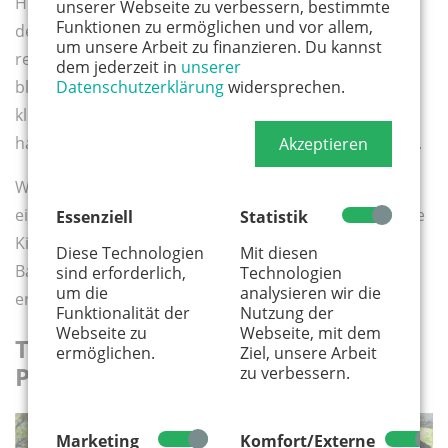
Highlight geht’s weiter. Nach etwa 800 Metern, wobei
unserer Webseite zu verbessern, bestimmte
Funktionen zu ermöglichen und vor allem,
der See immer noch links neben uns liegt, geht es
um unsere Arbeit zu finanzieren. Du kannst
rechts über Spazierwege in den Gierather Wald. Wir
dem jederzeit in
unserer
blicken auf eine waldige Hügellandschaft mit allerlei
Datenschutzerklärung
widersprechen.
kleinen Pfaden, die zum Erkunden einladen. Wer Lust
hat, kann hier seinen Spaziergang beliebig verlängern.
Akzeptieren
Wir bleiben auf dem Weg um den See und passieren
eine Brücke über einen Bach. Natürlich wollen hier alle
Essenziell
Statistik
Kids Stöckchen hineinwerfen. Nachdem auch das
Diese Technologien
Mit diesen
Bachbett und die Brücke von allen Seiten ausgiebig
sind erforderlich,
Technologien
um die
analysieren wir die
erkundet wurden, geht’s weiter.
Funktionalität der
Nutzung der
Webseite zu
Webseite, mit dem
Trimm-dich-Anlage oder Ninja-
ermöglichen.
Ziel, unsere Arbeit
Parcours
zu verbessern.
Marketing
Komfort/Externe