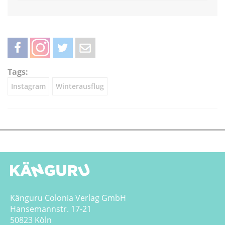
teilen
teilen
twittern
weiterleiten
Tags:
Instagram
Winterausflug
Känguru Colonia Verlag GmbH
Hansemannstr. 17-21
50823 Köln