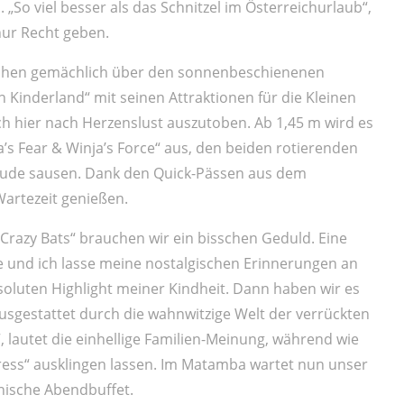
„So viel besser als das Schnitzel im Österreichurlaub“,
ur Recht geben.
tchen gemächlich über den sonnenbeschienenen
 Kinderland“ mit seinen Attraktionen für die Kleinen
ich hier nach Herzenslust auszutoben. Ab 1,45 m wird es
a’s Fear & Winja’s Force“ aus, den beiden rotierenden
äude sausen. Dank den Quick-Pässen aus dem
artezeit genießen.
„Crazy Bats“ brauchen wir ein bisschen Geduld. Eine
ge und ich lasse meine nostalgischen Erinnerungen an
oluten Highlight meiner Kindheit. Dann haben wir es
ausgestattet durch die wahnwitzige Welt der verrückten
 lautet die einhellige Familien-Meinung, während wie
ress“ ausklingen lassen. Im Matamba wartet nun unser
nische Abendbuffet.