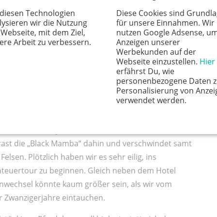
 diesen Technologien
Diese Cookies sind Grundl
Oase mit Palmen und Bananenstauden.
Die fedrig-
lysieren wir die Nutzung
für unsere Einnahmen. Wir
 uns, während wir auf Wegen und Holzbrücken an
 Webseite, mit dem Ziel,
nutzen Google Adsense, u
 Eine Hängebrücke spannt sich über einen Teich mit
ere Arbeit zu verbessern.
Anzeigen unserer
Werbekunden auf der
en offenbart die besondere Bauweise des Hotels.
Webseite einzustellen.
Hier
lken ragen in den Himmel. Sie orientieren sich an
erfährst Du, wie
personenbezogene Daten z
 Mali.
Personalisierung von Anzei
verwendet werden.
 afrikanischen Rhythmen, die uns auf unserem
rast die „Black Mamba“ dahin und verschwindet samt
lsen. Plötzlich haben wir es sehr eilig, ins
euertour zu beginnen. Gleich neben dem Hotel
nwechsel könnte kaum größer sein, als wir vom
er Zwanzigerjahre eintauchen.