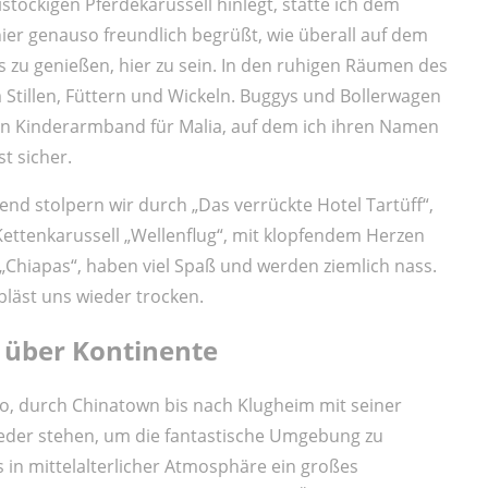
töckigen Pferdekarussell hinlegt, statte ich dem
ier genauso freundlich begrüßt, wie überall auf dem
s zu genießen, hier zu sein. In den ruhigen Räumen des
 Stillen, Füttern und Wickeln. Buggys und Bollerwagen
ein Kinderarmband für Malia, auf dem ich ihren Namen
t sicher.
nd stolpern wir durch „Das verrückte Hotel Tartüff“,
Kettenkarussell „Wellenflug“, mit klopfendem Herzen
 „Chiapas“, haben viel Spaß und werden ziemlich nass.
bläst uns wieder trocken.
d über Kontinente
, durch Chinatown bis nach Klugheim mit seiner
der stehen, um die fantastische Umgebung zu
s in mittelalterlicher Atmosphäre ein großes