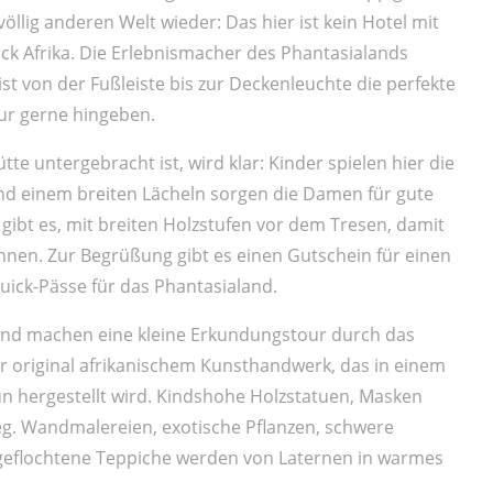
völlig anderen Welt wieder: Das hier ist kein Hotel mit
tück Afrika. Die Erlebnismacher des Phantasialands
st von der Fußleiste bis zur Deckenleuchte die perfekte
zur gerne hingeben.
te untergebracht ist, wird klar: Kinder spielen hier die
und einem breiten Lächeln sorgen die Damen für gute
gibt es, mit breiten Holzstufen vor dem Tresen, damit
önnen. Zur Begrüßung gibt es einen Gutschein für einen
Quick-Pässe für das Phantasialand.
und machen eine kleine Erkundungstour durch das
ier original afrikanischem Kunsthandwerk, das in einem
n hergestellt wird. Kindshohe Holzstatuen, Masken
. Wandmalereien, exotische Pflanzen, schwere
dgeflochtene Teppiche werden von Laternen in warmes