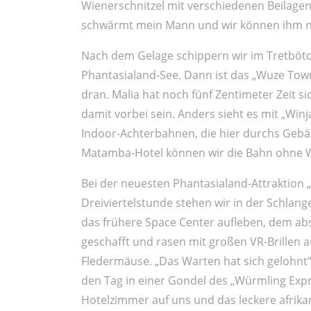
Wienerschnitzel mit verschiedenen Beilagen. 
schwärmt mein Mann und wir können ihm n
Nach dem Gelage schippern wir im Tretbö
Phantasialand-See. Dann ist das „Wuze Town
dran. Malia hat noch fünf Zentimeter Zeit s
damit vorbei sein. Anders sieht es mit „Winj
Indoor-Achterbahnen, die hier durchs Geb
Matamba-Hotel können wir die Bahn ohne W
Bei der neuesten Phantasialand-Attraktion 
Dreiviertelstunde stehen wir in der Schlan
das frühere Space Center aufleben, dem abs
geschafft und rasen mit großen VR-Brillen 
Fledermäuse. „Das Warten hat sich gelohnt“,
den Tag in einer Gondel des „Würmling Exp
Hotelzimmer auf uns und das leckere afrika