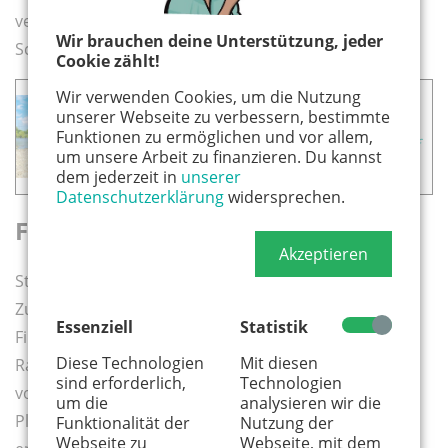
verläuft auf dem südlichen Teil der Meckenheimer
Wir brauchen deine Unterstützung, jeder
Schleife.
Cookie zählt!
Wir verwenden Cookies, um die Nutzung
Das könnte dich auch interessieren:
unserer Webseite zu verbessern, bestimmte
Funktionen zu ermöglichen und vor allem,
▸ Radtour von Bonn-Schwarzrheindorf
um unsere Arbeit zu finanzieren. Du kannst
durchs Siegtal
dem jederzeit in
unserer
Datenschutzerklärung
widersprechen.
Flache Strecke durch die Natur
Akzeptieren
Startpunkt ist das Neue Rathaus in Meckenheim.
Zunächst geht es über den Schulcampus Richtung
Essenziell
Statistik
Finnenbahn und entlang der Bebauung zur Fuß-und
Diese Technologien
Mit diesen
Radfahrerbrücke über die Giermaarstraße. Dann
sind erforderlich,
Technologien
vorbei am Obsthof Plettenberg durch die Felder und
um die
analysieren wir die
Plantagen nach Altendorf. Nach etwa 6,5 Kilometern
Funktionalität der
Nutzung der
Webseite zu
Webseite, mit dem