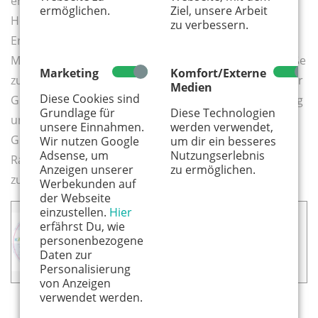
erreicht ihr das Stadtmuseum Meckenheim im
ermöglichen.
Ziel, unsere Arbeit
Herrenhaus der Burg Altendorf. Dann geht es nach
zu verbessern.
Ersdorf und wieder durch die Plantagen zurück nach
Meckenheim, durch die Altstadt über die Mühlenstraße
Marketing
Komfort/Externe
zur Bonner Straße. Weiter geht es auf dem Radweg zur
Medien
Diese Cookies sind
Gudenauer Allee. Diese überquert ihr an der Kreuzung
Grundlage für
Diese Technologien
und fahrt auf der anderen Straßenseite entlang der
unsere Einnahmen.
werden verwendet,
Gudenauer Allee leicht bergauf bis zur Fuß-und
Wir nutzen Google
um dir ein besseres
Adsense, um
Nutzungserlebnis
Radfahrerbrücke, über diese zum Le-Mee-Platz und
Anzeigen unserer
zu ermöglichen.
zurück zum Ausgangspunkt.
Werbekunden auf
der Webseite
einzustellen.
Hier
Das könnte dich auch interessieren:
erfährst Du, wie
personenbezogene
▸ KÄNGURU-Radtour: Familienradeln
Daten zur
auf dem Radweg Sieg
Personalisierung
von Anzeigen
verwendet werden.