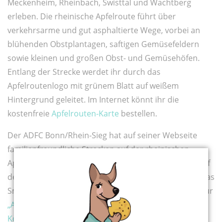
Meckenheim, Rheinbach, Swisttal und Wachtberg
erleben. Die rheinische Apfelroute führt über
verkehrsarme und gut asphaltierte Wege, vorbei an
blühenden Obstplantagen, saftigen Gemüsefeldern
sowie kleinen und großen Obst- und Gemüsehöfen.
Entlang der Strecke werdet ihr durch das
Apfelroutenlogo mit grünem Blatt auf weißem
Hintergrund geleitet. Im Internet könnt ihr die
kostenfreie
Apfelrouten-Karte
bestellen.
Der ADFC Bonn/Rhein-Sieg hat auf seiner Webseite
familienfreundliche Strecken auf der rheinischen
Apfelroute zusammengestellt. Einsteigen könnt ihr auf
den Rundtouren überall, Karten und GPS-Daten für das
Smartphone findet ihr online. Wir stellen euch die Tour
„Apfelroute Süd“ vor, die der ADFC Bonn/Rhein-Sieg in
Kooperation mit Meckikids e.V.
entwickelt hat. Sie