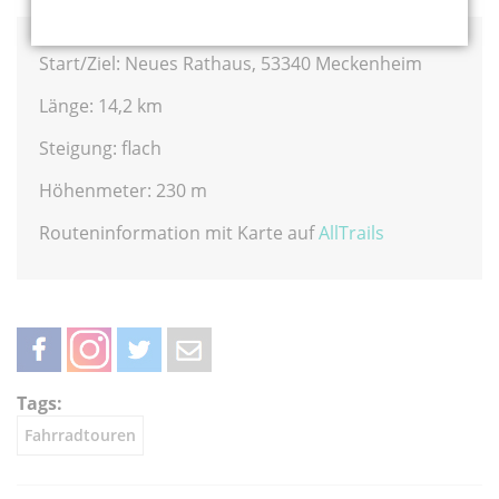
Start/Ziel: Neues Rathaus, 53340 Meckenheim
Länge: 14,2 km
Steigung: flach
Höhenmeter: 230 m
Routeninformation mit Karte auf
AllTrails
teilen
teilen
twittern
weiterleiten
Tags:
Fahrradtouren