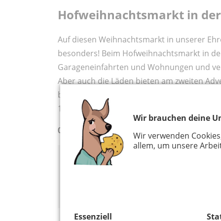
Hofweihnachtsmarkt in der
Auf diesen Weihnachtsmarkt in unserer Ehr
besonders! Beim Hofweihnachtsmarkt in der 
Garageneinfahrten und Wohnungen und ver
Aber auch die Läden bieten am zweiten Ad
besonderes Angebot. Dieses Jahr könnt ihr 
1.130 Metern tolle Dinge auf dem „längste
Wir brauchen deine Un
06./07.12.2025
Wir verwenden Cookies
allem, um unsere Arbeit
körnerstrassenweihnachtsfest
Körnerstraße
50823 Köln
Essenziell
Sta