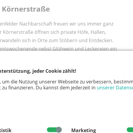
 Körnerstraße
enfelder Nachbarschaft freuen wir uns immer ganz
Körnerstraße öffnen sich private Höfe, Hallen,
wandeln sich in Orte zum Stöbern und Entdecken.
ventswochenende nebst Glühwein und Leckereien ein
auch wieder über die Geisselstraße flanieren und auf
n Hofweihnachtsmarkt Kölns" entdecken.
terstützung, jeder Cookie zählt!
, um die Nutzung unserer Webseite zu verbessern, bestimm
 zu finanzieren. Du kannst dem jederzeit in
unserer Datens
tistik
Marketing