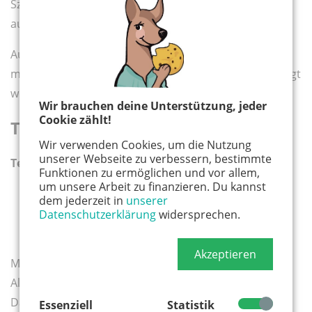
Szene interessant?” werden erfahrungsgemäß
auftauchen und beantwortet.
Auf Wunsch läuft die Kamera bei der jeweiligen Szene
mit und das Ergebnis kann zu Hause voller Stolz gezeigt
werden.
Wir brauchen deine Unterstützung, jeder
Cookie zählt!
Termine und Kosten
Wir verwenden Cookies, um die Nutzung
unserer Webseite zu verbessern, bestimmte
Termine:
Funktionen zu ermöglichen und vor allem,
um unsere Arbeit zu finanzieren. Du kannst
23.08.2026
dem jederzeit in
unserer
26.09.2026
Datenschutzerklärung
widersprechen.
08.11.2026
Akzeptieren
Maximale Teilnehmeranzahl: 10 Jugendliche
Alter: ab 10 Jahre
Dauer: 6 Stunden Uhrzeit: 10:00 – 16:00 Uhr
Essenziell
Statistik