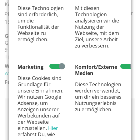
Kosten: 80 Euro
Diese Technologien
Mit diesen
optional: Aufzeichnung deiner Szenen und Versand für
sind erforderlich,
Technologien
um die
analysieren wir die
15 Euro
Funktionalität der
Nutzung der
Webseite zu
Webseite, mit dem
Geeignete Altersgruppe(n):
ermöglichen.
Ziel, unsere Arbeit
Grundschule
zu verbessern.
9 - 12 Jahre
Teenager
Weiterführender Link:
Marketing
Komfort/Externe
www.actingcenter.de/leistungen/workshops
Medien
Diese Cookies sind
Ferien:
Grundlage für
Diese Technologien
unsere Einnahmen.
werden verwendet,
Wir nutzen Google
um dir ein besseres
Adsense, um
Nutzungserlebnis
Anzeigen unserer
zu ermöglichen.
Veranstaltungsort
Werbekunden auf
der Webseite
Acting Center Köln
einzustellen.
Hier
Brauweilerstr. 14
erfährst Du, wie
50859 Köln