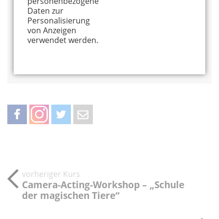
personenbezogene
02234 - 430 22 40
Daten zur
Personalisierung
Alles von diesem Anbieter anzeigen
von Anzeigen
Info und Anmeldung
verwendet werden.
Auf Google Maps anzeigen
teilen
teilen
twittern
weiterleiten
vorheriger Kurs
Camera-Acting-Workshop – „Schule
der magischen Tiere“