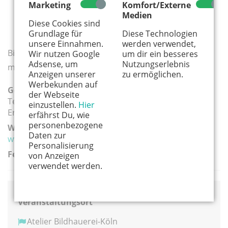
Marketing
Komfort/Externe
Medien
14. und 15.11.2026 je 15-20:00 Uhr.
165 €
pro
Diese Cookies sind
Person, ca.
30 €
für den Stein / das Holz
Grundlage für
Diese Technologien
unsere Einnahmen.
werden verwendet,
Bitte warme Arbeitskleidung und festes Schuhwerk
Wir nutzen Google
um dir ein besseres
Adsense, um
Nutzungserlebnis
mitbringen.
Anzeigen unserer
zu ermöglichen.
Werbekunden auf
Geeignete Altersgruppe(n):
der Webseite
Teenager
einzustellen.
Hier
Erwachsene
erfährst Du, wie
personenbezogene
Weiterführender Link:
Daten zur
www.bildhauerei-koeln.de
Personalisierung
Ferien:
von Anzeigen
verwendet werden.
Veranstaltungsort
Atelier Bildhauerei-Köln