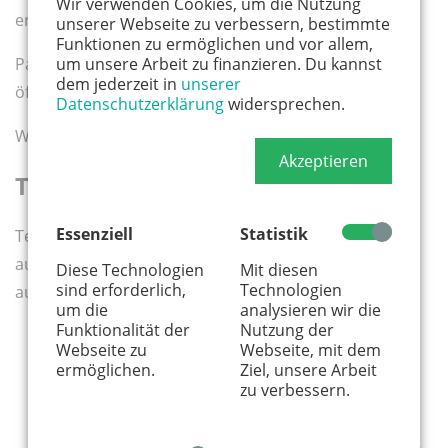
Wir verwenden Cookies, um die Nutzung
erfinden und ins Leben zu bringen!
unserer Webseite zu verbessern, bestimmte
Funktionen zu ermöglichen und vor allem,
Parkplätze sind vorhanden. Wir sind auch gut mit
um unsere Arbeit zu finanzieren. Du kannst
dem jederzeit in
unserer
öffentlichen Verkehrsmitteln erreichbar.
Datenschutzerklärung
widersprechen.
Wir freuen uns auf euch.
Akzeptieren
Termine und Kosten
Essenziell
Statistik
Termine (nur zusammen buchbar – zwei
aufeinanderfolgende Tage bzw. drei
Diese Technologien
Mit diesen
sind erforderlich,
Technologien
aufeinanderfolgende Tage) und Kosten:
um die
analysieren wir die
Funktionalität der
Nutzung der
18. bis 20.09.2026 je 15-18.30 Uhr.
165 €
pro
Webseite zu
Webseite, mit dem
Person, ca.
30 €
für den Stein / das Holz
ermöglichen.
Ziel, unsere Arbeit
zu verbessern.
19. und 20.09.2026 je 15-18:30 Uhr.
105 €
pro
Person, ca.
30 €
für den Stein / das Holz