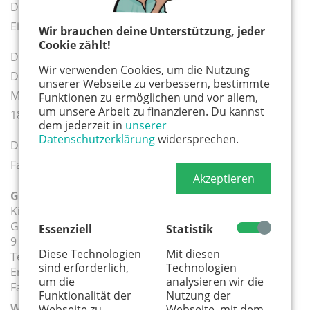
Das Malspiel ist ein fortlaufender Kurs, bei dem der
Einstieg bei freien Plätzen jederzeit möglich ist.
Wir brauchen deine Unterstützung, jeder
Cookie zählt!
Die Kurszeiten sind:
Wir verwenden Cookies, um die Nutzung
Dienstags von 16:00 bis 17:00 Uhr
unserer Webseite zu verbessern, bestimmte
Mittwochs von 15:30 bis 16:30 Uhr und von 17:00 bis
Funktionen zu ermöglichen und vor allem,
um unsere Arbeit zu finanzieren. Du kannst
18:00 Uhr
dem jederzeit in
unserer
Datenschutzerklärung
widersprechen.
Die Kursgebühr beträgt 65,- € monatlich, es gibt
Familienrabatte.
Akzeptieren
Geeignete Altersgruppe(n):
Kita
Grundschule
Essenziell
Statistik
9 - 12 Jahre
Diese Technologien
Mit diesen
Teenager
sind erforderlich,
Technologien
Erwachsene
um die
analysieren wir die
Familie
Funktionalität der
Nutzung der
Weiterführender Link:
Webseite zu
Webseite, mit dem