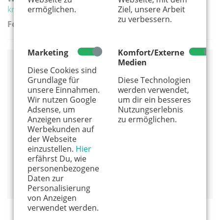
ermöglichen.
Ziel, unsere Arbeit
kreazone.academy
zu verbessern.
Ferien:
Marketing
Komfort/Externe
Medien
Diese Cookies sind
Veranstaltungsort
Grundlage für
Diese Technologien
KreaZone Academy
unsere Einnahmen.
werden verwendet,
Wir nutzen Google
um dir ein besseres
Neusser Strasse 411 - Hinterhaus
Adsense, um
Nutzungserlebnis
50733 Köln
Anzeigen unserer
zu ermöglichen.
0178 456 65 44
Werbekunden auf
Alles von diesem Anbieter anzeigen
der Webseite
einzustellen.
Hier
Info und Anmeldung
erfährst Du, wie
personenbezogene
Auf Google Maps anzeigen
Daten zur
Personalisierung
von Anzeigen
verwendet werden.