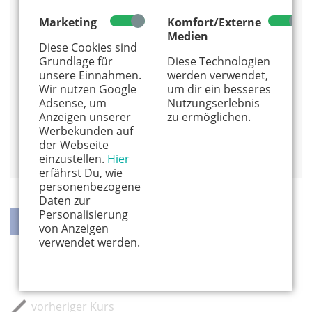
Jugendherberge Ratingen
Marketing
Komfort/Externe
Medien
Götschenbeck 8
Diese Cookies sind
40882 Ratingen
Grundlage für
Diese Technologien
030 - 311 77 77 00
unsere Einnahmen.
werden verwendet,
Wir nutzen Google
um dir ein besseres
Alles von diesem Anbieter anzeigen
Adsense, um
Nutzungserlebnis
Info und Anmeldung
Anzeigen unserer
zu ermöglichen.
Werbekunden auf
der Webseite
Auf Google Maps anzeigen
einzustellen.
Hier
erfährst Du, wie
personenbezogene
Daten zur
Personalisierung
von Anzeigen
verwendet werden.
teilen
teilen
twittern
weiterleiten
vorheriger Kurs