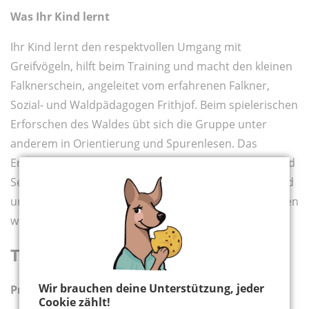
Was Ihr Kind lernt
Ihr Kind lernt den respektvollen Umgang mit
Greifvögeln, hilft beim Training und macht den kleinen
Falknerschein, angeleitet vom erfahrenen Falkner,
Sozial- und Waldpädagogen Frithjof. Beim spielerischen
Erforschen des Waldes übt sich die Gruppe unter
anderem in Orientierung und Spurenlesen. Das
Erlernen der Wildnis-Skills fördert Selbstvertrauen und
Selbstwirksamkeit, der Umgang mit den Tieren Geduld
und Empathie. Dabei nähern wir uns wichtigen Themen
wie Artenschutz und Klimawandel.
Termine und Kosten
Wir brauchen deine Unterstützung, jeder
Preis:
585 € pro Person
Cookie zählt!