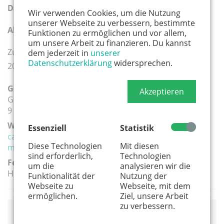
Dauer:
25.10. - 31.10.2026 (7 Tage / 6 Nächte)
Wir verwenden Cookies, um die Nutzung
unserer Webseite zu verbessern, bestimmte
Alter:
7 bis 13 Jahre
Funktionen zu ermöglichen und vor allem,
um unsere Arbeit zu finanzieren. Du kannst
Zum kompletten WWF Junior Feriencamp-Programm
dem jederzeit in
unserer
Datenschutzerklärung
widersprechen.
2026:
wwf-junior.de/camps
Geeignete Altersgruppe(n):
Akzeptieren
Grundschule
9 - 12 Jahre
Weiterführender Link:
Essenziell
Statistik
camps.wwf-junior.de/camp/ratingen/auf-du-und-du-
Diese Technologien
Mit diesen
mit-falke-habicht-und-uhu-589
sind erforderlich,
Technologien
Ferien:
um die
analysieren wir die
Herbstferien
Funktionalität der
Nutzung der
Webseite zu
Webseite, mit dem
ermöglichen.
Ziel, unsere Arbeit
zu verbessern.
Veranstaltungsort