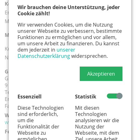
Kosten: 20
€, Kinder bis 14 Jahre 16 €, Familien (2
Wir brauchen deine Unterstützung, jeder
Erwachsene + 2 Kinder) 65 € zuzüglich 1,50 €
Cookie zählt!
Materialkosten pro Person
Wir verwenden Cookies, um die Nutzung
unserer Webseite zu verbessern, bestimmte
Mitzubringen:
Tagesverpflegung
Funktionen zu ermöglichen und vor allem,
um unsere Arbeit zu finanzieren. Du kannst
Kursleiterin: wissenschaftliche Mitarbeiterin des
dem jederzeit in
unserer
Datenschutzerklärung
widersprechen.
Naturzentrums
Geeignete Altersgruppe(n):
Akzeptieren
Grundschule
9 - 12 Jahre
Teenager
Essenziell
Statistik
Erwachsene
Familie
Diese Technologien
Mit diesen
sind erforderlich,
Technologien
Weiterführender Link:
um die
analysieren wir die
www.naturerlebnisdorf.de
Funktionalität der
Nutzung der
Ferien:
Webseite zu
Webseite, mit dem
ermöglichen.
Ziel, unsere Arbeit