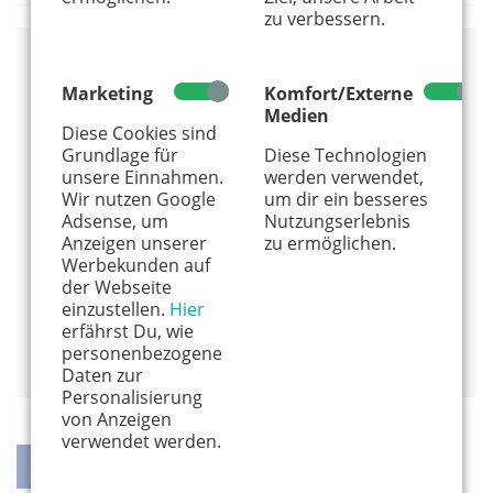
zu verbessern.
Veranstaltungsort
Marketing
Komfort/Externe
Medien
Naturzentrum Eifel
Diese Cookies sind
Urftstr. 2-4
Grundlage für
Diese Technologien
53947 Nettersheim
unsere Einnahmen.
werden verwendet,
02486 -12 46
Wir nutzen Google
um dir ein besseres
Adsense, um
Nutzungserlebnis
www.naturzentrum-eifel.de
Anzeigen unserer
zu ermöglichen.
Alles von diesem Anbieter anzeigen
Werbekunden auf
der Webseite
Info und Anmeldung
einzustellen.
Hier
erfährst Du, wie
Auf Google Maps anzeigen
personenbezogene
Daten zur
Personalisierung
von Anzeigen
verwendet werden.