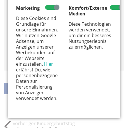
FunnyFanilla
Marketing
Komfort/Externe
Medien
Diese Cookies sind
Ich komme zu Ihnen nach Hause.
Grundlage für
Diese Technologien
0221 - 29 82 94 83
unsere Einnahmen.
werden verwendet,
Alles von diesem Anbieter anzeigen
Wir nutzen Google
um dir ein besseres
Adsense, um
Nutzungserlebnis
Info und Anmeldung
Anzeigen unserer
zu ermöglichen.
Werbekunden auf
Auf Google Maps anzeigen
der Webseite
einzustellen.
Hier
erfährst Du, wie
personenbezogene
Daten zur
Personalisierung
von Anzeigen
verwendet werden.
teilen
teilen
twittern
weiterleiten
vorheriger Kindergeburtstag