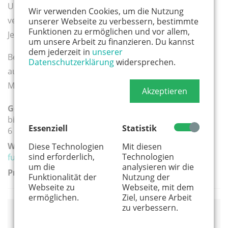
Umsatzsteuer und Materialkosten werden extra
Wir verwenden Cookies, um die Nutzung
verrechnet.
unserer Webseite zu verbessern, bestimmte
Funktionen zu ermöglichen und vor allem,
Jede weitere halbe Stunde kostet 66 Euro.
um unsere Arbeit zu finanzieren. Du kannst
dem jederzeit in
unserer
Bei einer Buchung erhalten Sie einen Vertrag von mir,
Datenschutzerklärung
widersprechen.
außerdem ist dann eine Anzahlung von 50 % plus
Materialkosten zu leisten.
Akzeptieren
Geeignete Altersgruppe(n):
bis 5 Jahre
Essenziell
Statistik
6 - 10 Jahre
Weiterführender Link:
Diese Technologien
Mit diesen
sind erforderlich,
Technologien
funnyfanilla.de/
um die
analysieren wir die
Preis:
Funktionalität der
Nutzung der
Webseite zu
Webseite, mit dem
ermöglichen.
Ziel, unsere Arbeit
zu verbessern.
Anbieter