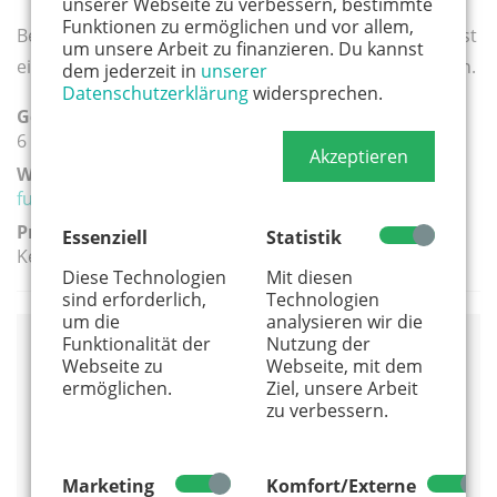
unserer Webseite zu verbessern, bestimmte
Funktionen zu ermöglichen und vor allem,
Bei einer Buchung erhalten Sie einen Vertrag und es ist
um unsere Arbeit zu finanzieren. Du kannst
eine Anzahlung von 50% plus Materialkosten zu leisten.
dem jederzeit in
unserer
Datenschutzerklärung
widersprechen.
Geeignete Altersgruppe(n):
6 - 10 Jahre
Akzeptieren
Weiterführender Link:
funnyfanilla.de/
Preis:
Essenziell
Statistik
Keine Angabe
Diese Technologien
Mit diesen
sind erforderlich,
Technologien
um die
analysieren wir die
Funktionalität der
Nutzung der
Anbieter
Webseite zu
Webseite, mit dem
ermöglichen.
Ziel, unsere Arbeit
FunnyFanilla
zu verbessern.
Am Kölner Weg 19
50765 Köln
0221 - 29 82 94 83
Marketing
Komfort/Externe