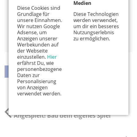
Medien
funnyfanilla.de/
Diese Cookies sind
Alles von diesem Anbieter anzeigen
Grundlage für
Diese Technologien
unsere Einnahmen.
werden verwendet,
Info und Anmeldung
Wir nutzen Google
um dir ein besseres
Adsense, um
Nutzungserlebnis
Auf Google Maps anzeigen
Anzeigen unserer
zu ermöglichen.
Werbekunden auf
der Webseite
einzustellen.
Hier
erfährst Du, wie
personenbezogene
Daten zur
Personalisierung
teilen
teilen
twittern
weiterleiten
von Anzeigen
verwendet werden.
vorheriger Kindergeburtstag
Angespielt! Bau dein eigenes Spiel