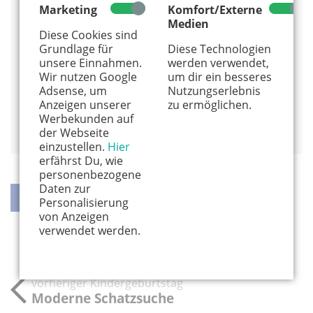
Am Poppenberg 12
Marketing
Komfort/Externe
51143 Köln
Medien
Diese Cookies sind
www.kunstschule-langel.de
Grundlage für
Diese Technologien
unsere Einnahmen.
werden verwendet,
Alles von diesem Anbieter anzeigen
Wir nutzen Google
um dir ein besseres
Info und Anmeldung
Adsense, um
Nutzungserlebnis
Anzeigen unserer
zu ermöglichen.
Werbekunden auf
Auf Google Maps anzeigen
der Webseite
einzustellen.
Hier
erfährst Du, wie
personenbezogene
Daten zur
Personalisierung
von Anzeigen
teilen
teilen
twittern
weiterleiten
verwendet werden.
vorheriger Kindergeburtstag
Moderne Schatzsuche