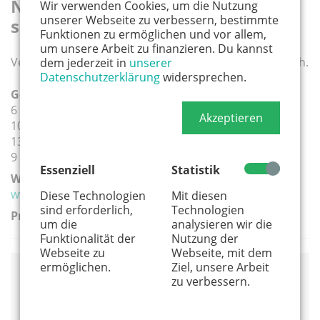
Nützliche Informationen und
Wir verwenden Cookies, um die Nutzung
unserer Webseite zu verbessern, bestimmte
sonstige Angaben
Funktionen zu ermöglichen und vor allem,
um unsere Arbeit zu finanzieren. Du kannst
Verschiedene Räumlichkeiten nach Absprache möglich.
dem jederzeit in
unserer
Datenschutzerklärung
widersprechen.
Geeignete Altersgruppe(n):
6 - 10 Jahre
Akzeptieren
10 - 13 Jahre
13 Jahre und älter
9 - 12 Jahre
Essenziell
Statistik
Weiterführender Link:
www.kunstschule-langel.de
Diese Technologien
Mit diesen
sind erforderlich,
Technologien
Preis:
um die
analysieren wir die
Funktionalität der
Nutzung der
Webseite zu
Webseite, mit dem
ermöglichen.
Ziel, unsere Arbeit
zu verbessern.
Anbieter
Kunstschule Langel